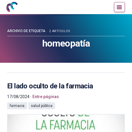
Mujeres
Un
con
blog
ciencia
de
—
la
ARCHIVO DE ETIQUETA
2 ARTÍCULOS
Cátedra
Cátedra
homeopatía
de
de
Cultura
Cultura
Científica
Científica
de
de
la
la
UPV/EHU
UPV/EHU
El lado oculto de la farmacia
17/08/2024
Entre páginas
farmacia
salud pública