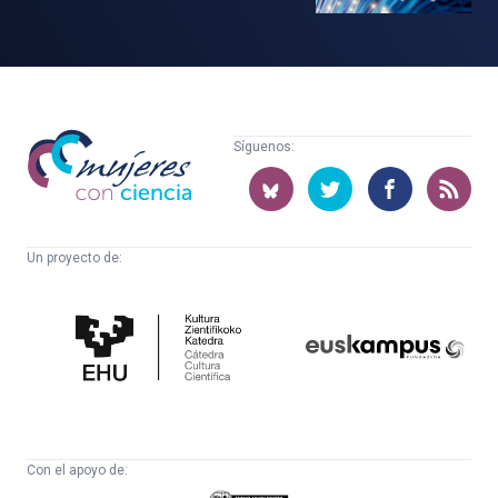
Mujeres
Síguenos:
con
ciencia
Un proyecto de:
Cátedra
Euskampus
de
Fundazioa
Cultura
Científica
Con el apoyo de: