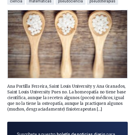
ciencia
matemáticas
pseudociencia
pseudoterapias
Ana Portilla Ferreira, Saint Louis University y Ana Granados,
Saint Louis University Pues no. La homeopatía no tiene base
científica, aunque la receten algunos (pocos) médicos; igual
que no la tiene la osteopatía, aunque la practiquen algunos
(muchos, desgraciadamente) fisioterapeutas […]
SUSCRÍBETE
Suscríbete a nuestro
boletín de noticias diario
para