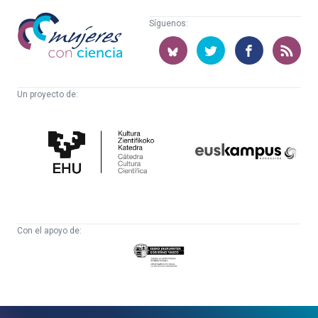
Mujeres
Síguenos:
con
ciencia
Un proyecto de:
Cátedra
Euskampus
de
Fundazioa
Cultura
Científica
Con el apoyo de:
Eusko
Jaurlaritza
-
Zientzia,