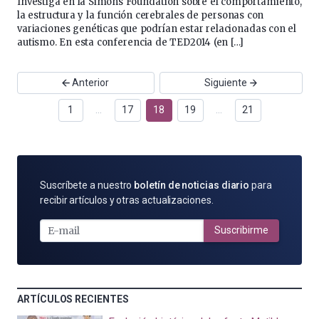
Investiga en la Simons Foundation sobre el comportamiento,
la estructura y la función cerebrales de personas con
variaciones genéticas que podrían estar relacionadas con el
autismo. En esta conferencia de TED2014 (en […]
Anterior
Siguiente
1
…
17
18
19
…
21
SUSCRÍBETE
Suscríbete a nuestro
boletín de noticias diario
para
POR
recibir artículos y otras actualizaciones.
E-
MAIL
Suscribirme
ARTÍCULOS RECIENTES