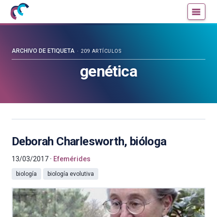
Mujeres
Un
con
blog
ciencia
de
—
la
ARCHIVO DE ETIQUETA
209 ARTÍCULOS
Cátedra
Cátedra
genética
de
de
Cultura
Cultura
Científica
Científica
de
de
la
la
UPV/EHU
UPV/EHU
Deborah Charlesworth, bióloga
13/03/2017
Efemérides
biología
biología evolutiva