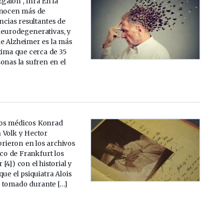
galon , Inra En la
onocen más de
cias resultantes de
eurodegenerativas, y
e Alzheimer es la más
tima que cerca de 35
onas la sufren en el
 los médicos Konrad
 Volk y Hector
rieron en los archivos
ico de Frankfurt los
[4]) con el historial y
que el psiquiatra Alois
 tomado durante […]