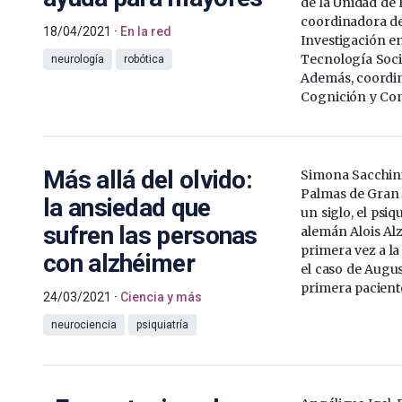
de la Unidad de 
coordinadora d
18/04/2021
En la red
Investigación e
Tecnología Soci
neurología
robótica
Además, coordin
Cognición y Cond
Más allá del olvido:
Simona Sacchini
Palmas de Gran
la ansiedad que
un siglo, el psi
sufren las personas
alemán Alois Al
primera vez a la
con alzhéimer
el caso de August
primera paciente
24/03/2021
Ciencia y más
neurociencia
psiquiatría