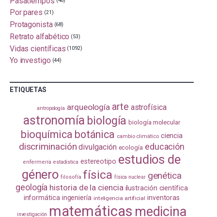
Pasatiempos
(48)
Por pares
(21)
Protagonista
(68)
Retrato alfabético
(53)
Vidas científicas
(1092)
Yo investigo
(44)
ETIQUETAS
arte
arqueología
astrofísica
antropología
astronomía
biología
biología molecular
bioquímica
botánica
ciencia
cambio climático
discriminación
educación
divulgación
ecología
estudios de
estereotipo
enfermería
estadistica
género
física
genética
filosofía
física nuclear
geología
historia de la ciencia
ilustración científica
informática
ingeniería
inventoras
inteligencia artificial
matemáticas
medicina
investigación