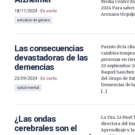
Media Centre Es
2024 Para saber
18/11/2024
En corto
Arenaza-Urquijo 
estudios de género
Las consecuencias
Fuente de la cit
cambios tempran
devastadoras de las
personas en rie
demencias
20 septiembre 2
Raquel Sanchez-
del Grupo de Es
23/09/2024
En corto
Demencias de la
salud mental
[…]
¿Las ondas
La Dra. Li-Huei 
directora del In
cerebrales son el
Aprendizaje y l