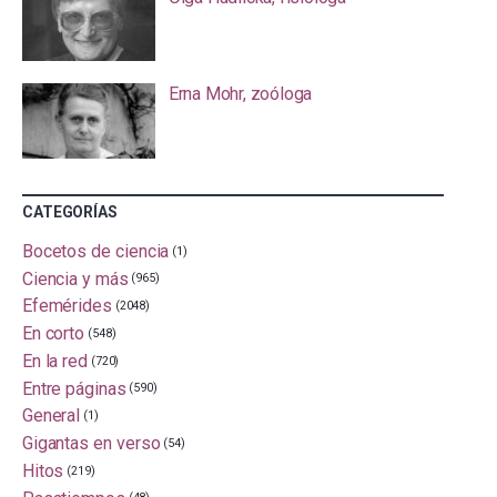
Erna Mohr, zoóloga
CATEGORÍAS
Bocetos de ciencia
(1)
Ciencia y más
(965)
Efemérides
(2048)
En corto
(548)
En la red
(720)
Entre páginas
(590)
General
(1)
Gigantas en verso
(54)
Hitos
(219)