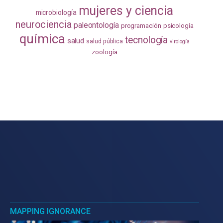
mujeres y ciencia
microbiología
neurociencia
paleontología
programación
psicología
química
tecnología
salud
salud pública
virología
zoología
MAPPING IGNORANCE