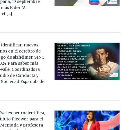
paña, 19 septiembre
 más Eider M.
et […]
a Identifican nuevos
os en el cerebro de
sgo de alzhéimer, SINC,
024 Para saber más
Valle, Coordinadora
tudio de Conducta y
 Sociedad Española de
Tsai es neurocientífica,
stituto Picower para el
a Memoria y profesora