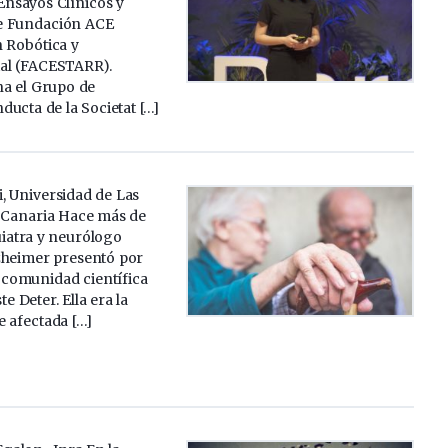
Ensayos Clínicos y
e Fundación ACE
n Robótica y
al (FACESTARR).
a el Grupo de
ucta de la Societat […]
, Universidad de Las
 Canaria Hace más de
quiatra y neurólogo
zheimer presentó por
 comunidad científica
e Deter. Ella era la
 afectada […]