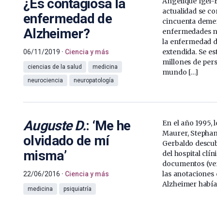
¿Es contagiosa la
Angélique Igel-E
actualidad se c
enfermedad de
cincuenta demen
Alzheimer?
enfermedades n
la enfermedad d
extendida. Se es
06/11/2019
Ciencia y más
millones de pers
ciencias de la salud
medicina
mundo […]
neurociencia
neuropatología
Auguste D.
: ‘Me he
En el año 1995,
Maurer, Stephan
olvidado de mí
Gerbaldo descub
misma’
del hospital clín
documentos (ver 
las anotaciones 
22/06/2016
Ciencia y más
Alzheimer había
medicina
psiquiatría