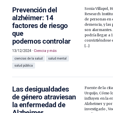
Prevención del
Sonia Villapol, 
Research Institu
alzhéimer: 14
de personas en 
factores de riesgo
demencia, y las
son alarmantes. 
que
podría llegar a 
podemos controlar
convirtiéndose 
[…]
13/12/2024
Ciencia y más
ciencias de la salud
salud mental
salud pública
Las desigualdades
Fuente de la cit
Urquijo, Cómo l
de género atraviesan
influyen en la 
la enfermedad de
Alzheimer y por
investigarlo , V
Alzheimer