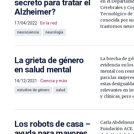
secreto para tratar el
en el Departame
Cerebrales y Cog
Alzheimer?
Tecnológico de 
conocida por su 
17/04/2022
En la red
trastornos neur
neurociencia
neurología
La grieta de género
La brecha de gé
evidencia en los
en salud mental
mental con resu
para las mujere
14/12/2021
Ciencia y más
estas desiguald
relevantes en i
estudios de género
salud
y clínicas, pero 
Los robots de casa –
Carla Abdelnour
Fundación ACE. 
ayuda para mayores