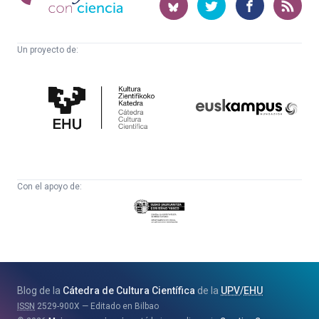
ciencia
Un proyecto de:
Cátedra
Euskampus
de
Fundazioa
Cultura
Científica
Con el apoyo de:
Eusko
Jaurlaritza
-
Zientzia,
Unibertsitate
Blog de la
Cátedra de Cultura Científica
de la
UPV
/
EHU
eta
ISSN
2529-900X
Editado en Bilbao
Berrikuntza