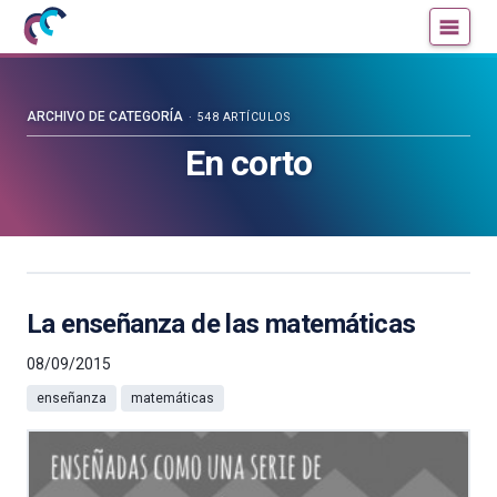
Mujeres
Un
con
blog
ciencia
de
—
la
ARCHIVO DE CATEGORÍA
548 ARTÍCULOS
Cátedra
Cátedra
En corto
de
de
Cultura
Cultura
Científica
Científica
de
de
la
la
UPV/EHU
UPV/EHU
La enseñanza de las matemáticas
08/09/2015
enseñanza
matemáticas