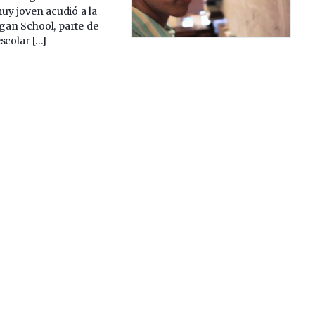
muy joven acudió a la
an School, parte de
scolar […]