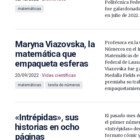
Politécnica Fede
fue galardonada
matemáticas
en julio de 2022.
Maryna Viazovska, la
Profesora en la
Números en el In
matemática que
Matemáticas de l
empaqueta esferas
Federal de Laus
Viazovska fue g
Medalla Fields en
20/09/2022
Vidas científicas
premiaba su trab
matemáticas
teoría de números
empaquetamient
«Intrépidas», sus
El pasado mes de
el primer númer
historias en ocho
«Intrépidas» ded
páginas
formato cómic y