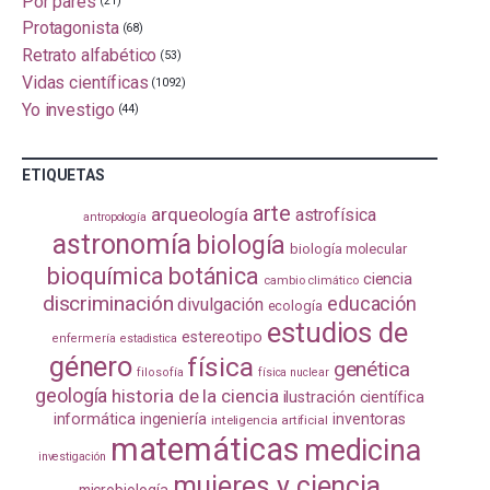
Por pares
(21)
Protagonista
(68)
Retrato alfabético
(53)
Vidas científicas
(1092)
Yo investigo
(44)
ETIQUETAS
arte
arqueología
astrofísica
antropología
astronomía
biología
biología molecular
bioquímica
botánica
ciencia
cambio climático
discriminación
educación
divulgación
ecología
estudios de
estereotipo
enfermería
estadistica
género
física
genética
filosofía
física nuclear
geología
historia de la ciencia
ilustración científica
informática
ingeniería
inventoras
inteligencia artificial
matemáticas
medicina
investigación
mujeres y ciencia