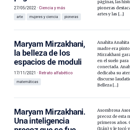
páginas, las his
pioneras destaca
27/05/2022
Ciencia y más
artes y las […]
arte
mujeres y ciencia
pioneras
Maryam Mirzakhani,
Anahita Anahita
madre era pint
la belleza de los
Mirzakhani gara
espacios de moduli
en el suelo para
conectada. Anah
dedicaba su ate
17/11/2021
Retrato alfabético
discurso laudati
matemáticas
Belleza […]
Maryam Mirzakhani.
Asombrosa Asomb
precoz de esta 
Una inteligencia
primeros años. 
precoz que se fue
(Irán) y le tocó 