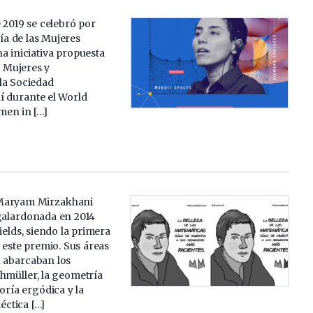
 2019 se celebró por
ía de las Mujeres
a iniciativa propuesta
e Mujeres y
la Sociedad
í durante el World
men in […]
Maryam Mirzakhani
 galardonada en 2014
ields, siendo la primera
 este premio. Sus áreas
n abarcaban los
hmüller, la geometría
eoría ergódica y la
éctica […]