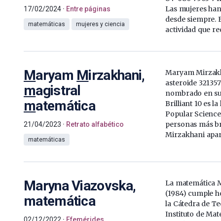
Las mujeres ha
17/02/2024
Entre páginas
desde siempre. 
matemáticas
mujeres y ciencia
actividad que re
M
aryam
M
irzakhani,
Maryam Mirzakh
asteroide 32135
m
agistral
nombrado en su 
m
atemática
Brilliant 10 es la 
Popular Science
personas más bri
21/04/2023
Retrato alfabético
Mirzakhani apare
matemáticas
Maryna Viazovska,
La matemática 
(1984) cumple h
matemática
la Cátedra de T
Instituto de Mat
02/12/2022
Efemérides