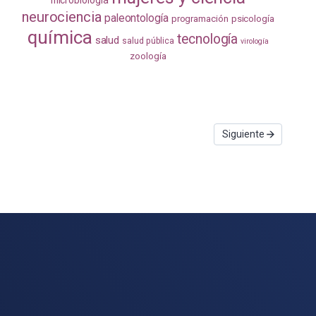
microbiología
neurociencia
paleontología
programación
psicología
química
tecnología
salud
salud pública
virología
zoología
Siguiente