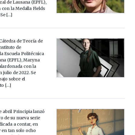
ral de Lausana (EPFL),
 con la Medalla Fields
 Se […]
 Cátedra de Teoría de
stituto de
a Escuela Politécnica
ana (EPFL), Maryna
alardonada con la
 julio de 2022. Se
ajo sobre el
o […]
 abril Principia lanzó
o de su nueva serie
icada a contar, en
 en tan solo ocho