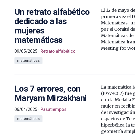
Un retrato alfabético
El 12 de mayo de
primera vez el D
dedicado a las
Matemáticas , un
mujeres
por el Comité d
Matemáticas de 
matemáticas
Matemática Iran
Meeting for Wo
09/05/2025
Retrato alfabético
matemáticas
Los 7 errores, con
La matemática 
(1977-2017) fue
Maryam Mirzakhani
con la Medalla F
mujer en recibir
06/04/2025
Pasatiempos
de investigació
espacios de Teic
matemáticas
hiperbólica, la t
geometría simpl