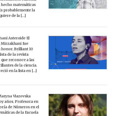
n hecho matemáticas
Es probablemente la
quiere de la […]
ani Asteroide El
7 Mirzakhani fue
honor. Brilliant 10
lista de la revista
 que reconoce a las
llantes de la ciencia.
ció en la lista en […]
Maryna Viazovska
oy años. Profesora en
eoría de Números en el
emáticas de la Escuela