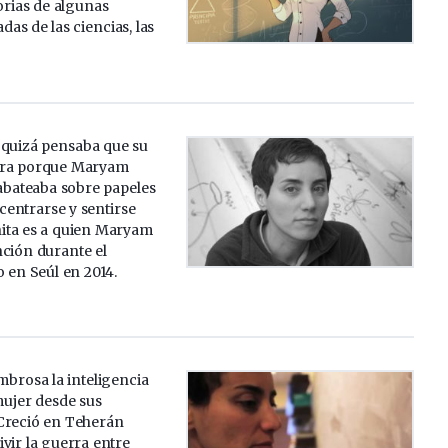
torias de algunas
das de las ciencias, las
 quizá pensaba que su
ora porque Maryam
bateaba sobre papeles
 centrarse y sentirse
ita es a quien Maryam
nción durante el
o en Seúl en 2014.
rosa la inteligencia
mujer desde sus
Creció en Teherán
vivir la guerra entre