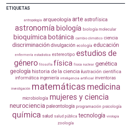
ETIQUETAS
arte
arqueología
astrofísica
antropología
astronomía
biología
biología molecular
bioquímica
botánica
ciencia
cambio climático
discriminación
educación
divulgación
ecología
estudios de
estereotipo
enfermería
estadistica
género
física
genética
filosofía
física nuclear
geología
historia de la ciencia
ilustración científica
informática
ingeniería
inventoras
inteligencia artificial
matemáticas
medicina
investigación
mujeres y ciencia
microbiología
neurociencia
paleontología
programación
psicología
química
tecnología
salud
salud pública
virología
zoología