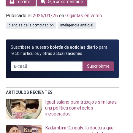
Imprimir
Deja un comentario
Publicado el
2026/01/26
en
Gigantas en verso
ciencias de la computación
inteligencia artificial
SUSCRÍBETE
Suscríbete a nuestro
boletín de noticias diario
para
POR
recibir artículos y otras actualizaciones.
E-
MAIL
Suscribirme
ARTÍCULOS RECIENTES
Igual salario para trabajos similares:
una política con efectos
inesperados
Kadambini Ganguly: la doctora que