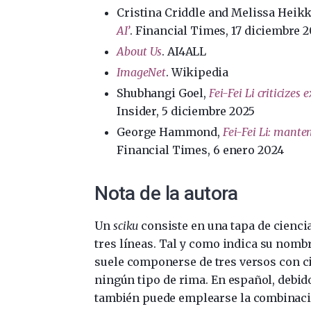
Cristina Criddle and Melissa Heikk
AI’
. Financial Times, 17 diciembre 
About Us
. AI4ALL
ImageNet
. Wikipedia
Shubhangi Goel,
Fei-Fei Li criticize
Insider, 5 diciembre 2025
George Hammond,
Fei-Fei Li: mante
Financial Times, 6 enero 2024
Nota de la autora
Un
sciku
consiste en una tapa de ciencia
tres líneas. Tal y como indica su nombr
suele componerse de tres versos con cin
ningún tipo de rima. En español, debido
también puede emplearse la combinació