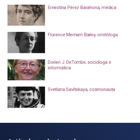
Ernestina Pérez Barahona, médica
Florence Merriam Bailey, ornitóloga
Dorien J. DeTombe, socióloga e
informática
Svetlana Savítskaya, cosmonauta