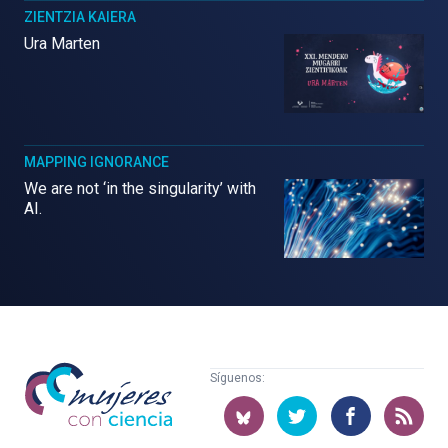
ZIENTZIA KAIERA
Ura Marten
MAPPING IGNORANCE
We are not ‘in the singularity’ with
AI.
Mujeres
Síguenos:
con
ciencia