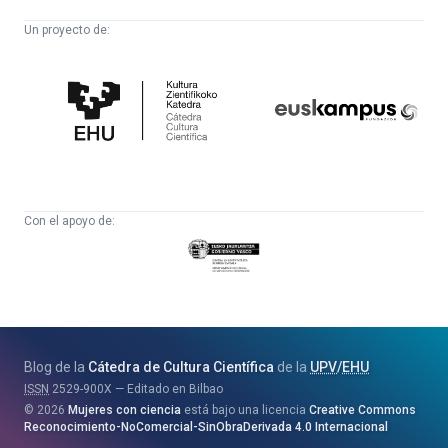
Un proyecto de:
Cátedra
Euskampus
de
Fundazioa
Cultura
Científica
Con el apoyo de:
Eusko
Jaurlaritza
-
Zientzia,
Unibertsitate
Blog de la
Cátedra de Cultura Científica
de la
UPV
/
EHU
eta
ISSN
2529-900X
Editado en Bilbao
Berrikuntza
2026
Mujeres con ciencia
está bajo una licencia
Creative Commons
Saila
Reconocimiento-NoComercial-SinObraDerivada 4.0 Internacional