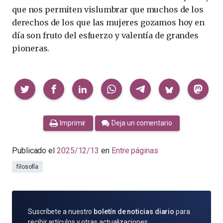
que nos permiten vislumbrar que muchos de los
derechos de los que las mujeres gozamos hoy en
día son fruto del esfuerzo y valentía de grandes
pioneras.
Compartir
Imprimir
Deja un comentario
Publicado el
2025/12/13
en
Entre páginas
filosofía
SUSCRÍBETE
Suscríbete a nuestro
boletín de noticias diario
para
POR
recibir artículos y otras actualizaciones.