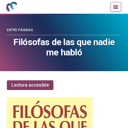
Mujeres
Un
con
blog
ciencia
de
—
la
ENTRE PÁGINAS
Cátedra
Cátedra
Filósofas de las que nadie
de
de
me habló
Cultura
Cultura
Científica
Científica
de
de
la
la
UPV/EHU
UPV/EHU
Lectura accesible