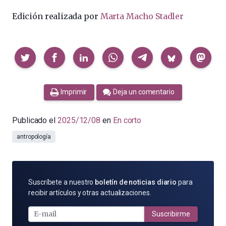
Edición realizada por
Marta Macho Stadler
Compartir
Imprimir
Deja un comentario
Publicado el
2025/12/08
en
En corto
antropología
SUSCRÍBETE
Suscríbete a nuestro
boletín de noticias diario
para
POR
recibir artículos y otras actualizaciones.
E-
MAIL
Suscribirme