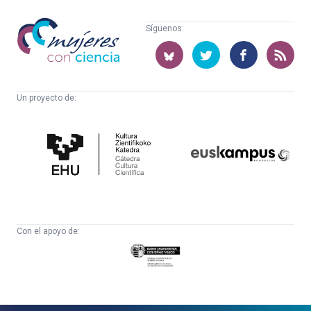
Mujeres
Síguenos:
con
ciencia
Un proyecto de:
Cátedra
Euskampus
de
Fundazioa
Cultura
Científica
Con el apoyo de:
Eusko
Jaurlaritza
-
Zientzia,