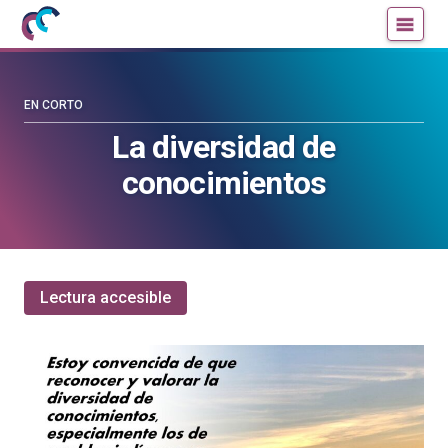
Mujeres
Un
con
blog
ciencia
de
—
la
EN CORTO
Cátedra
Cátedra
La diversidad de
de
de
conocimientos
Cultura
Cultura
Científica
Científica
de
de
la
la
UPV/EHU
UPV/EHU
Lectura accesible