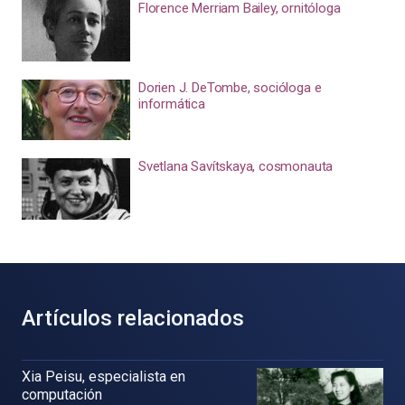
Florence Merriam Bailey, ornitóloga
Dorien J. DeTombe, socióloga e
informática
Svetlana Savítskaya, cosmonauta
Artículos relacionados
Xia Peisu, especialista en
computación