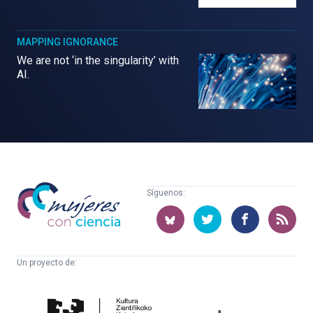
MAPPING IGNORANCE
We are not ‘in the singularity’ with
AI.
Mujeres
Síguenos:
con
ciencia
Un proyecto de:
Cátedra
Euskampus
de
Fundazioa