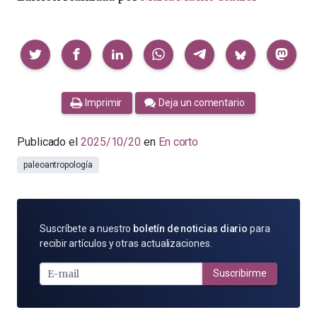
Compartir
Imprimir
Deja un comentario
Publicado el
2025/10/20
en
En corto
paleoantropología
SUSCRÍBETE
Suscríbete a nuestro
boletín de noticias diario
para
POR
recibir artículos y otras actualizaciones.
E-
MAIL
Suscribirme