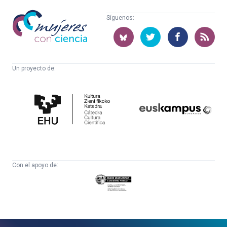
Mujeres
Síguenos:
con
ciencia
Un proyecto de:
Cátedra
Euskampus
de
Fundazioa
Cultura
Científica
Con el apoyo de:
Eusko
Jaurlaritza
-
Zientzia,