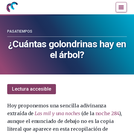
Mujeres
Un
con
blog
ciencia
de
—
la
PASATIEMPOS
Cátedra
Cátedra
¿Cuántas golondrinas hay en
de
de
el árbol?
Cultura
Cultura
Científica
Científica
de
de
la
la
UPV/EHU
UPV/EHU
Lectura accesible
Hoy proponemos una sencilla adivinanza
extraída de
Las mil y una noches
(de la
noche 284
),
aunque el enunciado de debajo no es la copia
literal que aparece en esta recopilación de