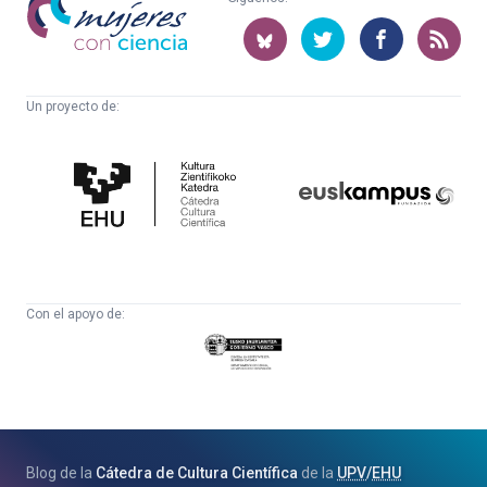
con
ciencia
Un proyecto de:
Cátedra
Euskampus
de
Fundazioa
Cultura
Científica
Con el apoyo de:
Eusko
Jaurlaritza
-
Zientzia,
Unibertsitate
Blog de la
Cátedra de Cultura Científica
de la
UPV
/
EHU
eta