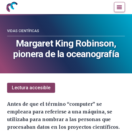
Mujeres
Un
con
blog
ciencia
de
—
la
VIDAS CIENTÍFICAS
Cátedra
Cátedra
Margaret King Robinson,
de
de
pionera de la oceanografía
Cultura
Cultura
Científica
Científica
de
de
la
la
UPV/EHU
UPV/EHU
Lectura accesible
Antes de que el término “computer” se
empleara para referirse a una máquina, se
utilizaba para nombrar a las personas que
procesaban datos en los proyectos científicos.