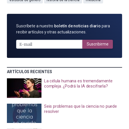
SUSCRÍBETE
Suscríbete a nuestro
boletín de noticias diario
para
POR
recibir artículos y otras actualizaciones.
E-
MAIL
Suscribirme
ARTÍCULOS RECIENTES
La célula humana es tremendamente
compleja. ¿Podrá la IA descifrarla?
Seis problemas que la ciencia no puede
resolver