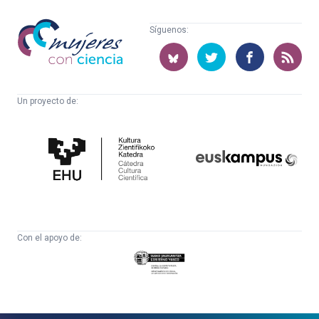
Mujeres
Síguenos:
con
ciencia
Un proyecto de:
Cátedra
Euskampus
de
Fundazioa
Cultura
Científica
Con el apoyo de:
Eusko
Jaurlaritza
-
Zientzia,