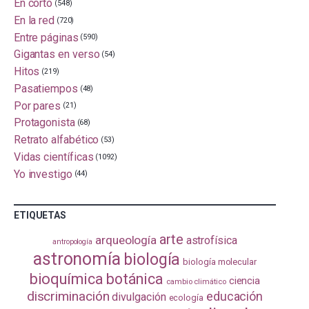
En corto
(548)
En la red
(720)
Entre páginas
(590)
Gigantas en verso
(54)
Hitos
(219)
Pasatiempos
(48)
Por pares
(21)
Protagonista
(68)
Retrato alfabético
(53)
Vidas científicas
(1092)
Yo investigo
(44)
ETIQUETAS
arte
arqueología
astrofísica
antropología
astronomía
biología
biología molecular
bioquímica
botánica
ciencia
cambio climático
discriminación
educación
divulgación
ecología