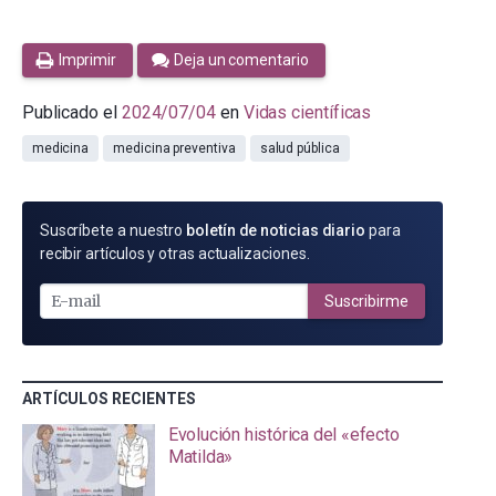
Imprimir
Deja un comentario
Publicado el
2024/07/04
en
Vidas científicas
medicina
medicina preventiva
salud pública
SUSCRÍBETE
Suscríbete a nuestro
boletín de noticias diario
para
POR
recibir artículos y otras actualizaciones.
E-
MAIL
Suscribirme
ARTÍCULOS RECIENTES
Evolución histórica del «efecto
Matilda»