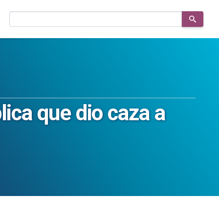
Buscar
en
el
sitio
lica que dio caza a