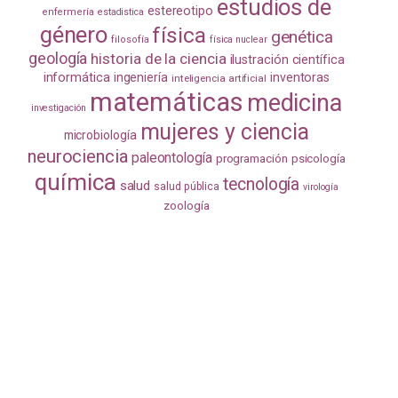
estudios de
estereotipo
enfermería
estadistica
género
física
genética
filosofía
física nuclear
geología
historia de la ciencia
ilustración científica
informática
ingeniería
inventoras
inteligencia artificial
matemáticas
medicina
investigación
mujeres y ciencia
microbiología
neurociencia
paleontología
programación
psicología
química
tecnología
salud
salud pública
virología
zoología