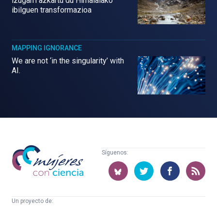
izugarri azkartu du Himalaiako
ibilguen transformazioa
MAPPING IGNORANCE
We are not ‘in the singularity’ with
AI.
Mujeres
Síguenos:
con
ciencia
Un proyecto de:
Cátedra
Euskampus