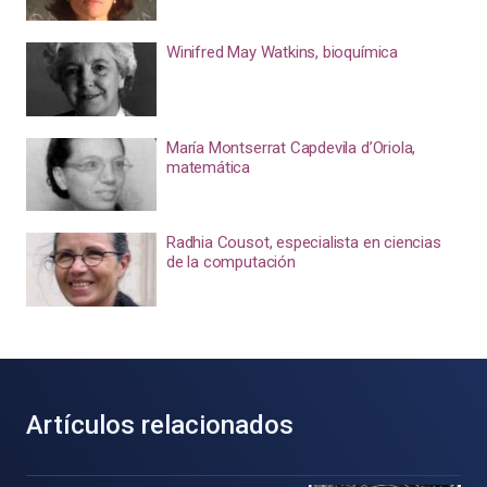
Winifred May Watkins, bioquímica
María Montserrat Capdevila d’Oriola,
matemática
Radhia Cousot, especialista en ciencias
de la computación
Artículos relacionados