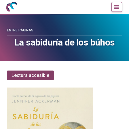
Mujeres
Un
con
blog
ciencia
de
—
la
ENTRE PÁGINAS
Cátedra
Cátedra
La sabiduría de los búhos
de
de
Cultura
Cultura
Científica
Científica
de
de
la
la
Lectura accesible
UPV/EHU
UPV/EHU