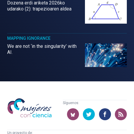
Dozena erdi ariketa 2026ko
udarako (2): trapezioaren aldea
MAPPING IGNORANCE
We are not ‘in the singularity’ with
AI.
Mujeres
Síguenos:
con
ciencia
Un proyecto de: