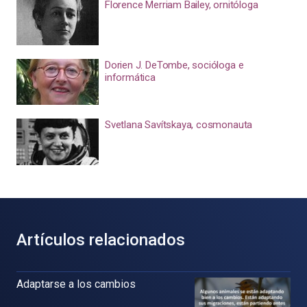
Florence Merriam Bailey, ornitóloga
Dorien J. DeTombe, socióloga e
informática
Svetlana Savítskaya, cosmonauta
Artículos relacionados
Adaptarse a los cambios