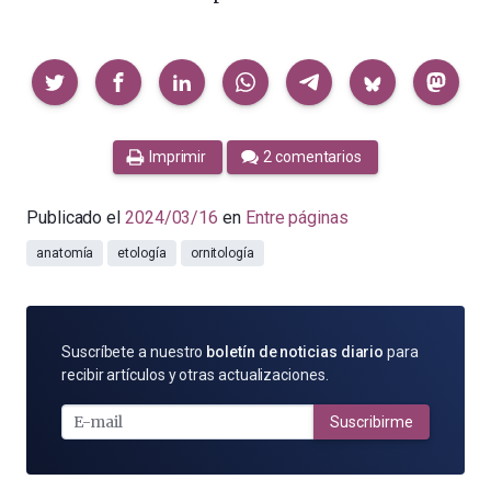
Compartir
Imprimir
2 comentarios
Publicado el
2024/03/16
en
Entre páginas
anatomía
etología
ornitología
SUSCRÍBETE
Suscríbete a nuestro
boletín de noticias diario
para
POR
recibir artículos y otras actualizaciones.
E-
MAIL
Suscribirme