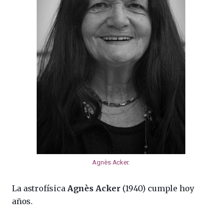
Agnès Acker
.
La astrofísica
Agnès Acker
(1940) cumple hoy
años.