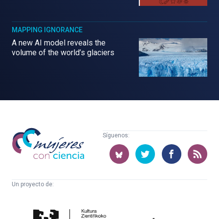
MAPPING IGNORANCE
A new AI model reveals the
volume of the world’s glaciers
Mujeres
Síguenos:
con
ciencia
Un proyecto de:
Cátedra
Euskampus
de
Fundazioa