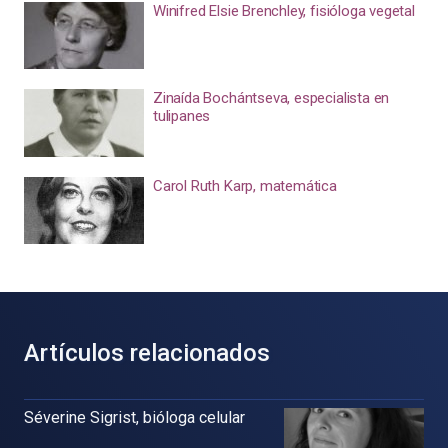
Winifred Elsie Brenchley, fisióloga vegetal
Zinaída Bochántseva, especialista en
tulipanes
Carol Ruth Karp, matemática
Artículos relacionados
Séverine Sigrist, bióloga celular