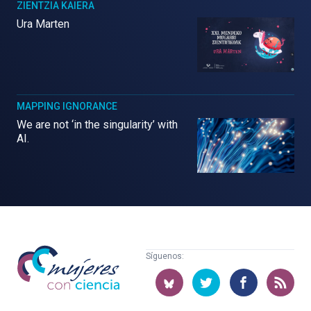
ZIENTZIA KAIERA
Ura Marten
MAPPING IGNORANCE
We are not ‘in the singularity’ with
AI.
Mujeres
Síguenos:
con
ciencia