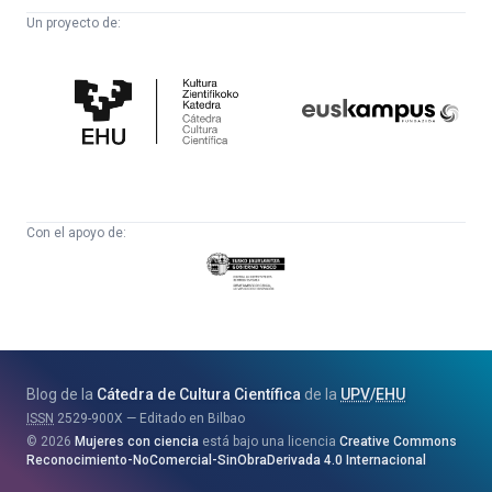
Un proyecto de:
Cátedra
Euskampus
de
Fundazioa
Cultura
Científica
Con el apoyo de:
Eusko
Jaurlaritza
-
Zientzia,
Unibertsitate
Blog de la
Cátedra de Cultura Científica
de la
UPV
/
EHU
eta
ISSN
2529-900X
Editado en Bilbao
Berrikuntza
2026
Mujeres con ciencia
está bajo una licencia
Creative Commons
Saila
Reconocimiento-NoComercial-SinObraDerivada 4.0 Internacional