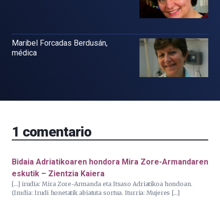
Maribel Forcadas Berdusán,
médica
1
comentario
Bidaia Adriatikoaren hondora Mira Zore-Armandaren
eskutik – Zientzia Kaiera
[…] irudia: Mira Zore-Armanda eta Itsaso Adriatikoa hondoan.
(Irudia: Irudi honetatik abiatuta sortua. Iturria: Mujeres […]