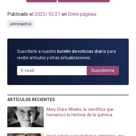
Publicado el
2023/10/21
en
Entre páginas
astronáutica
SUSCRÍBETE
Suscríbete a nuestro
boletín de noticias diario
para
POR
recibir artículos y otras actualizaciones.
E-
MAIL
Suscribirme
ARTÍCULOS RECIENTES
Mary Elvira Weeks, la científica que
humanizó la historia de la química
Igual salario para trabajos similares: una