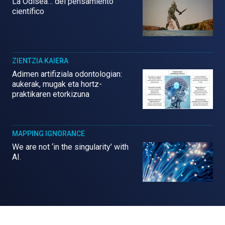
La Odisea… del pensamiento
científico
ZIENTZIA KAIERA
Adimen artifiziala odontologian:
aukerak, mugak eta hortz-
praktikaren etorkizuna
MAPPING IGNORANCE
We are not ‘in the singularity’ with
AI.