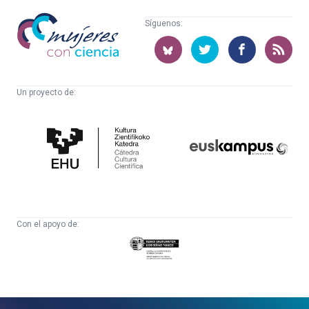
Mujeres
Síguenos:
con
ciencia
Un proyecto de:
Cátedra
Euskampus
de
Fundazioa
Cultura
Científica
Con el apoyo de:
Eusko
Jaurlaritza
-
Zientzia,