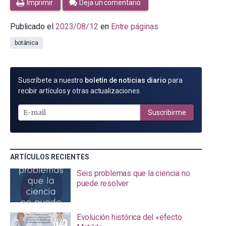
Imprimir
Deja un comentario
Publicado el
2023/08/12
en
Entre páginas
botánica
SUSCRÍBETE
Suscríbete a nuestro
boletín de noticias diario
para
POR
recibir artículos y otras actualizaciones.
E-
MAIL
Suscribirme
ARTÍCULOS RECIENTES
Seis problemas que la ciencia no
puede resolver
Evolución histórica del «efecto