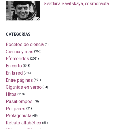
Svetlana Savítskaya, cosmonauta
CATEGORÍAS
Bocetos de ciencia
(1)
Ciencia y más
(965)
Efemérides
(2051)
En corto
(548)
En la red
(720)
Entre páginas
(591)
Gigantas en verso
(54)
Hitos
(219)
Pasatiempos
(48)
Por pares
(21)
Protagonista
(68)
Retrato alfabético
(53)