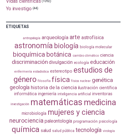
Vidas científicas
(1092)
Yo investigo
(44)
ETIQUETAS
arte
arqueología
astrofísica
antropología
astronomía
biología
biología molecular
bioquímica
botánica
ciencia
cambio climático
discriminación
educación
divulgación
ecología
estudios de
estereotipo
enfermería
estadistica
género
física
genética
filosofía
física nuclear
geología
historia de la ciencia
ilustración científica
informática
ingeniería
inventoras
inteligencia artificial
matemáticas
medicina
investigación
mujeres y ciencia
microbiología
neurociencia
paleontología
programación
psicología
química
tecnología
salud
salud pública
virología