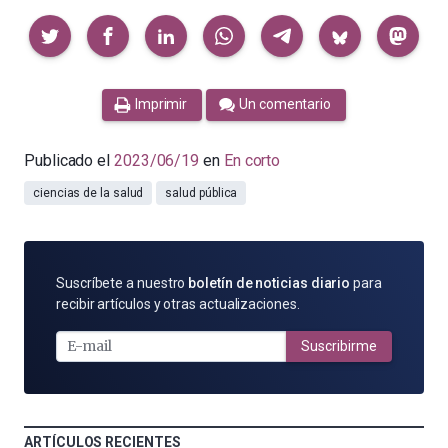
Compartir
Imprimir
Un comentario
Publicado el
2023/06/19
en
En corto
ciencias de la salud
salud pública
SUSCRÍBETE
Suscríbete a nuestro
boletín de noticias diario
para
POR
recibir artículos y otras actualizaciones.
E-
MAIL
Suscribirme
ARTÍCULOS RECIENTES