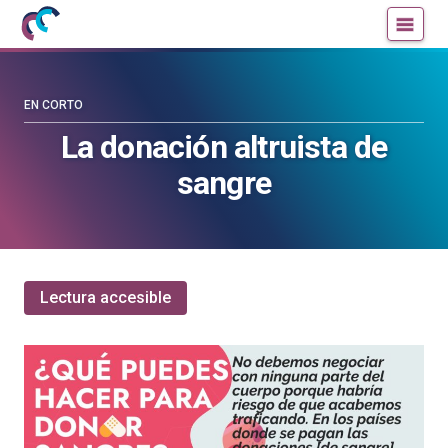
Mujeres
Un
con
blog
ciencia
de
—
la
EN CORTO
Cátedra
Cátedra
La donación altruista de
de
de
sangre
Cultura
Cultura
Científica
Científica
de
de
la
la
UPV/EHU
UPV/EHU
Lectura accesible