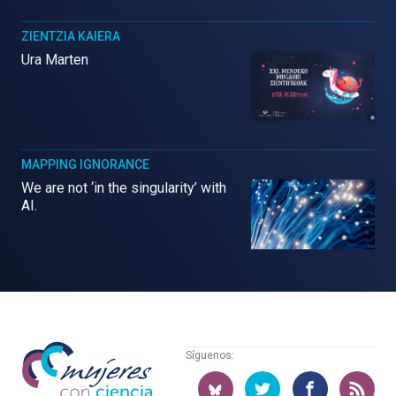
ZIENTZIA KAIERA
Ura Marten
MAPPING IGNORANCE
We are not ‘in the singularity’ with
AI.
Mujeres
Síguenos:
con
ciencia