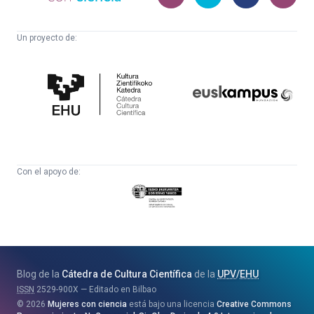
Un proyecto de:
Cátedra
Euskampus
de
Fundazioa
Cultura
Científica
Con el apoyo de:
Eusko
Jaurlaritza
-
Zientzia,
Unibertsitate
Blog de la
Cátedra de Cultura Científica
de la
UPV
/
EHU
eta
ISSN
2529-900X
Editado en Bilbao
Berrikuntza
2026
Mujeres con ciencia
está bajo una licencia
Creative Commons
Saila