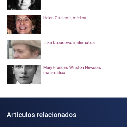
Helen Caldicott, médica
Jitka Dupačová, matemática
Mary Frances Winston Newson,
matemática
Artículos relacionados