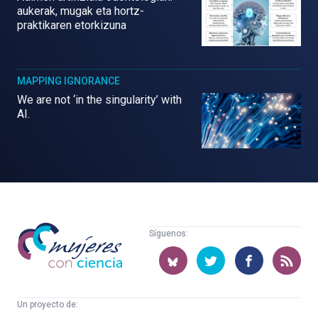
aukerak, mugak eta hortz-
praktikaren etorkizuna
MAPPING IGNORANCE
We are not ‘in the singularity’ with
AI.
Mujeres
Síguenos:
con
ciencia
Un proyecto de: