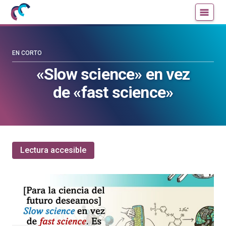
Mujeres
Un
con
blog
ciencia
de
—
la
EN CORTO
Cátedra
Cátedra
«Slow science» en vez
de
de
de «fast science»
Cultura
Cultura
Científica
Científica
de
de
la
la
UPV/EHU
UPV/EHU
Lectura accesible