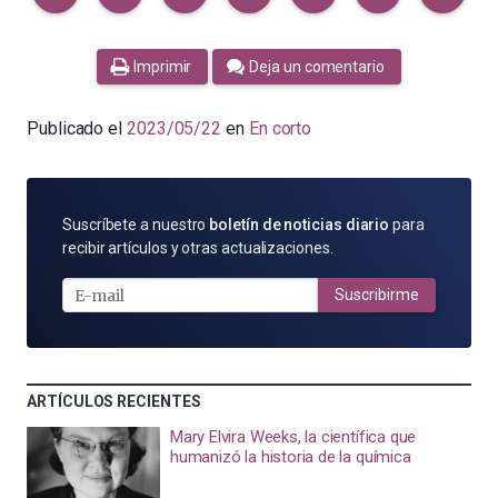
Imprimir
Deja un comentario
Publicado el
2023/05/22
en
En corto
SUSCRÍBETE
Suscríbete a nuestro
boletín de noticias diario
para
POR
recibir artículos y otras actualizaciones.
E-
MAIL
Suscribirme
ARTÍCULOS RECIENTES
Mary Elvira Weeks, la científica que
humanizó la historia de la química