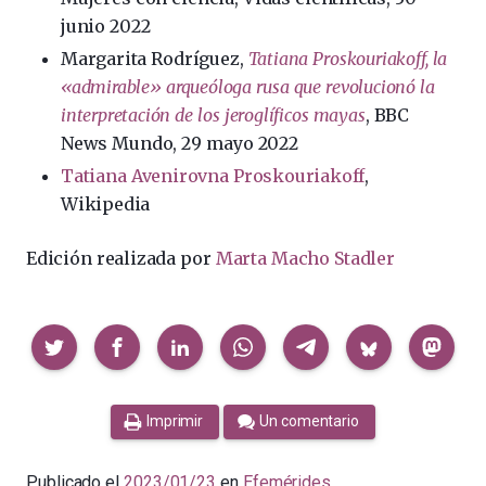
junio 2022
Margarita Rodríguez,
Tatiana Proskouriakoff, la
«admirable» arqueóloga rusa que revolucionó la
interpretación de los jeroglíficos mayas
, BBC
News Mundo, 29 mayo 2022
Tatiana Avenirovna Proskouriakoff
,
Wikipedia
Edición realizada por
Marta Macho Stadler
Compartir
Imprimir
Un comentario
Publicado el
2023/01/23
en
Efemérides