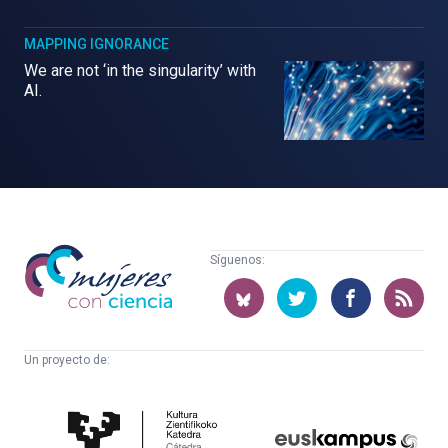
MAPPING IGNORANCE
We are not ‘in the singularity’ with
AI.
Mujeres
Síguenos:
con
ciencia
Un proyecto de:
Cátedra
Euskampus
de
Fundazioa
Cultura