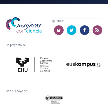
Mujeres
Síguenos:
con
ciencia
Un proyecto de:
Cátedra
Euskampus
de
Fundazioa
Cultura
Científica
Con el apoyo de:
Eusko
Jaurlaritza