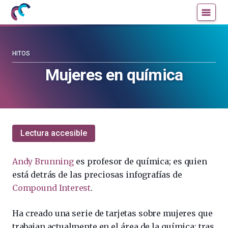
Mujeres
Un
con
blog
ciencia
de
—
la
HITOS
Cátedra
Cátedra
Mujeres en química
de
de
Cultura
Cultura
Científica
Científica
de
de
la
la
Lectura accesible
UPV/EHU
UPV/EHU
Andy Brunning
es profesor de química; es quien
está detrás de las preciosas infografías de
Compound Interest
.
Ha creado una serie de tarjetas sobre mujeres que
trabajan actualmente en el área de la química: tras