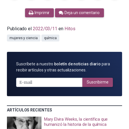
Imprimir
Deja un comentario
Publicado el
2022/03/11
en
Hitos
mujeres y ciencia
química
SUSCRÍBETE
Suscríbete a nuestro
boletín de noticias diario
para
POR
recibir artículos y otras actualizaciones.
E-
MAIL
Suscribirme
ARTÍCULOS RECIENTES
Mary Elvira Weeks, la científica que
humanizó la historia de la química