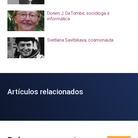
Dorien J. DeTombe, socióloga e
informática
Svetlana Savítskaya, cosmonauta
Artículos relacionados