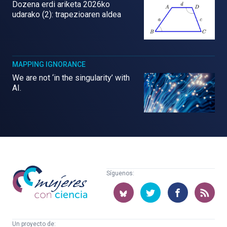
Dozena erdi ariketa 2026ko
udarako (2): trapezioaren aldea
MAPPING IGNORANCE
We are not ‘in the singularity’ with
AI.
Mujeres
Síguenos:
con
ciencia
Un proyecto de: