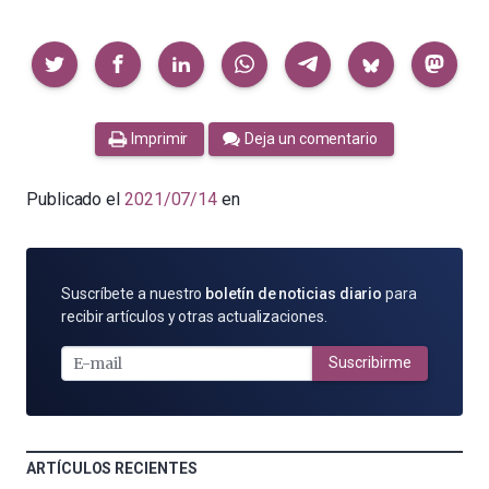
Compartir
Imprimir
Deja un comentario
Publicado el
2021/07/14
en
SUSCRÍBETE
Suscríbete a nuestro
boletín de noticias diario
para
POR
recibir artículos y otras actualizaciones.
E-
MAIL
Suscribirme
ARTÍCULOS RECIENTES