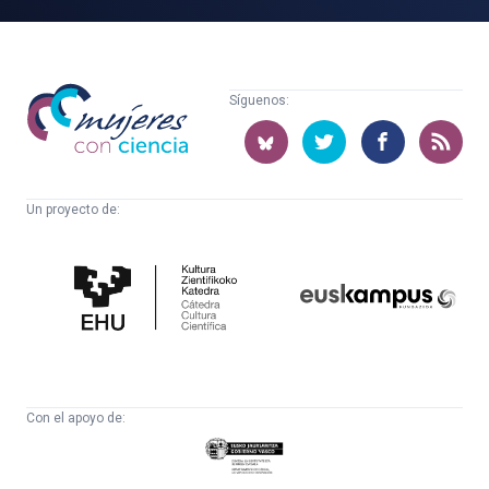
Mujeres
Síguenos:
con
ciencia
Un proyecto de:
Cátedra
Euskampus
de
Fundazioa
Cultura
Científica
Con el apoyo de:
Eusko
Jaurlaritza