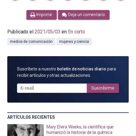
Imprimir
Deja un comentario
Publicado el
2021/05/03
en
En corto
medios de comunicación
mujeres y ciencia
SUSCRÍBETE
Suscríbete a nuestro
boletín de noticias diario
para
POR
recibir artículos y otras actualizaciones.
E-
MAIL
Suscribirme
ARTÍCULOS RECIENTES
Mary Elvira Weeks, la científica que
humanizó la historia de la química