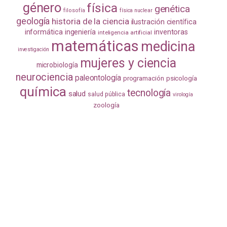
género
física
genética
filosofía
física nuclear
geología
historia de la ciencia
ilustración científica
informática
ingeniería
inventoras
inteligencia artificial
matemáticas
medicina
investigación
mujeres y ciencia
microbiología
neurociencia
paleontología
programación
psicología
química
tecnología
salud
salud pública
virología
zoología