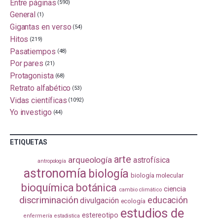
Entre páginas
(590)
General
(1)
Gigantas en verso
(54)
Hitos
(219)
Pasatiempos
(48)
Por pares
(21)
Protagonista
(68)
Retrato alfabético
(53)
Vidas científicas
(1092)
Yo investigo
(44)
ETIQUETAS
arte
arqueología
astrofísica
antropología
astronomía
biología
biología molecular
bioquímica
botánica
ciencia
cambio climático
discriminación
educación
divulgación
ecología
estudios de
estereotipo
enfermería
estadistica