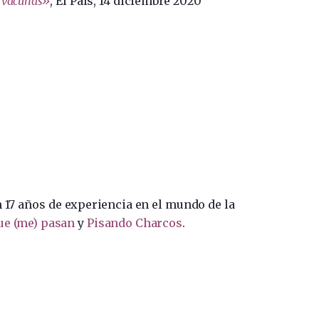
s vacunas»
, El País, 14 diciembre 2020
n 17 años de experiencia en el mundo de la
ue (me) pasan
y
Pisando Charcos
.