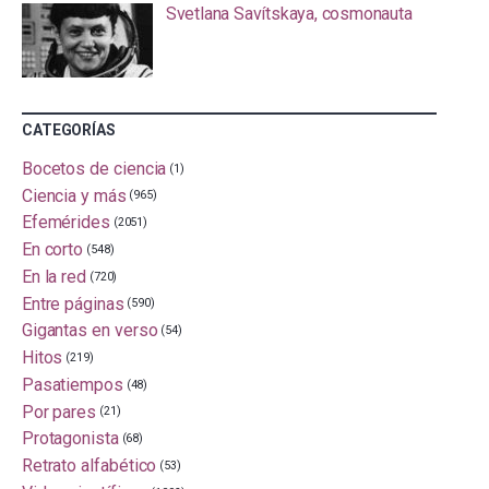
Svetlana Savítskaya, cosmonauta
CATEGORÍAS
Bocetos de ciencia
(1)
Ciencia y más
(965)
Efemérides
(2051)
En corto
(548)
En la red
(720)
Entre páginas
(590)
Gigantas en verso
(54)
Hitos
(219)
Pasatiempos
(48)
Por pares
(21)
Protagonista
(68)
Retrato alfabético
(53)