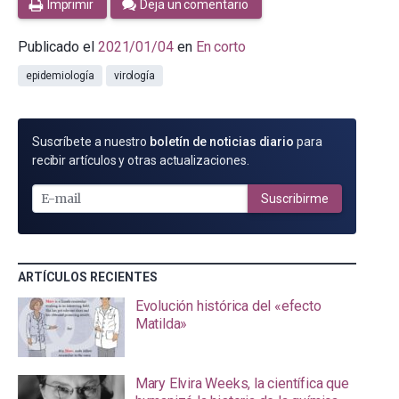
Imprimir
Deja un comentario
Publicado el
2021/01/04
en
En corto
epidemiología
virología
SUSCRÍBETE
Suscríbete a nuestro
boletín de noticias diario
para
POR
recibir artículos y otras actualizaciones.
E-
MAIL
Suscribirme
ARTÍCULOS RECIENTES
Evolución histórica del «efecto
Matilda»
Mary Elvira Weeks, la científica que