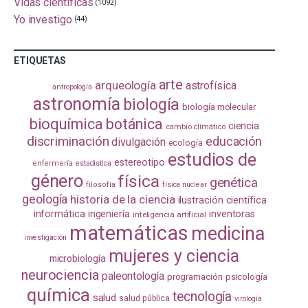
Vidas científicas
(1092)
Yo investigo
(44)
ETIQUETAS
arte
arqueología
astrofísica
antropología
astronomía
biología
biología molecular
bioquímica
botánica
ciencia
cambio climático
discriminación
educación
divulgación
ecología
estudios de
estereotipo
enfermería
estadistica
género
física
genética
filosofía
física nuclear
geología
historia de la ciencia
ilustración científica
informática
ingeniería
inventoras
inteligencia artificial
matemáticas
medicina
investigación
mujeres y ciencia
microbiología
neurociencia
paleontología
programación
psicología
química
tecnología
salud
salud pública
virología