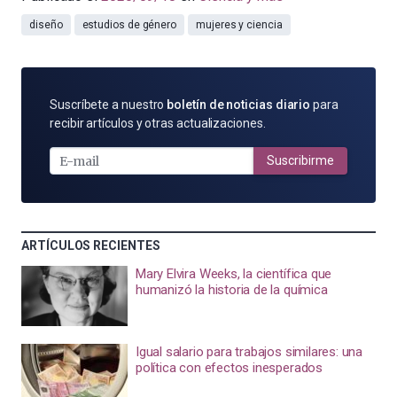
diseño
estudios de género
mujeres y ciencia
SUSCRÍBETE
Suscríbete a nuestro
boletín de noticias diario
para
POR
recibir artículos y otras actualizaciones.
E-
MAIL
Suscribirme
ARTÍCULOS RECIENTES
Mary Elvira Weeks, la científica que
humanizó la historia de la química
Igual salario para trabajos similares: una
política con efectos inesperados