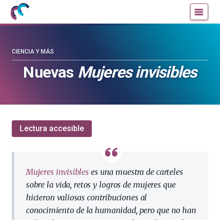
Mujeres
Un
con
blog
ciencia
de
—
la
CIENCIA Y MÁS
Cátedra
Cátedra
Nuevas
Mujeres invisibles
de
de
Cultura
Cultura
Científica
Científica
de
de
la
la
Lectura accesible
UPV/EHU
UPV/EHU
Mujeres invisibles
es una muestra de carteles
sobre la vida, retos y logros de mujeres que
hicieron valiosas contribuciones al
conocimiento de la humanidad, pero que no han