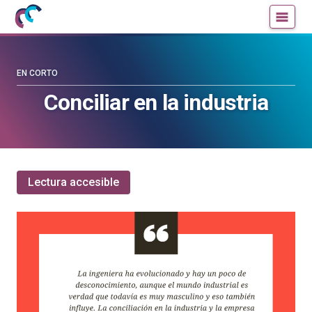
Mujeres
Un
con
blog
ciencia
de
—
la
EN CORTO
Cátedra
Cátedra
Conciliar en la industria
de
de
Cultura
Cultura
Científica
Científica
de
de
la
la
Lectura accesible
UPV/EHU
UPV/EHU