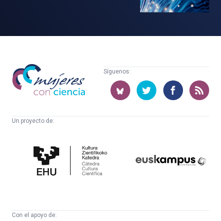
Mujeres
Síguenos:
con
ciencia
Un proyecto de:
Cátedra
Euskampus
de
Fundazioa
Cultura
Científica
Con el apoyo de: