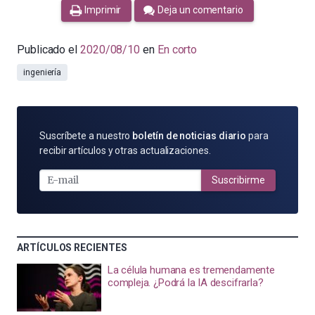
Imprimir
Deja un comentario
Publicado el
2020/08/10
en
En corto
ingeniería
SUSCRÍBETE
Suscríbete a nuestro
boletín de noticias diario
para
POR
recibir artículos y otras actualizaciones.
E-
MAIL
Suscribirme
ARTÍCULOS RECIENTES
La célula humana es tremendamente
compleja. ¿Podrá la IA descifrarla?