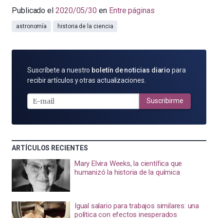
Publicado el
2020/05/30
en
Entre páginas
astronomía
historia de la ciencia
SUSCRÍBETE
Suscríbete a nuestro
boletín de noticias diario
para
POR
recibir artículos y otras actualizaciones.
E-
MAIL
Suscribirme
ARTÍCULOS RECIENTES
Mary Elvira Weeks, la científica que
humanizó la historia de la química
Igual salario para trabajos similares: una
política con efectos inesperados