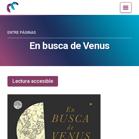
Mujeres
Un
con
blog
ciencia
de
—
la
ENTRE PÁGINAS
Cátedra
Cátedra
En busca de Venus
de
de
Cultura
Cultura
Científica
Científica
de
de
la
la
Lectura accesible
UPV/EHU
UPV/EHU