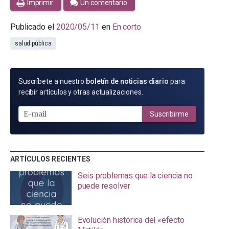
Imprimir
Un comentario
Publicado el
2020/05/11
en
En corto
salud pública
SUSCRÍBETE
Suscríbete a nuestro
boletín de noticias diario
para
POR
recibir artículos y otras actualizaciones.
E-
MAIL
Suscribirme
ARTÍCULOS RECIENTES
Seis problemas que la ciencia no
puede resolver
Evolución histórica del «efecto