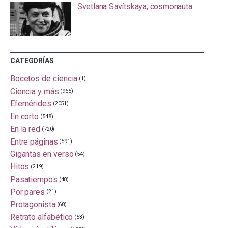
Svetlana Savítskaya, cosmonauta
CATEGORÍAS
Bocetos de ciencia
(1)
Ciencia y más
(965)
Efemérides
(2051)
En corto
(548)
En la red
(720)
Entre páginas
(591)
Gigantas en verso
(54)
Hitos
(219)
Pasatiempos
(48)
Por pares
(21)
Protagonista
(68)
Retrato alfabético
(53)