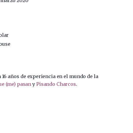
5 marzo 2020
olar
ouse
n 16 años de experiencia en el mundo de la
ue (me) pasan
y
Pisando Charcos
.