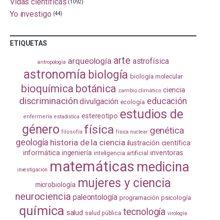
Vidas científicas
(1092)
Yo investigo
(44)
ETIQUETAS
arte
arqueología
astrofísica
antropología
astronomía
biología
biología molecular
bioquímica
botánica
ciencia
cambio climático
discriminación
educación
divulgación
ecología
estudios de
estereotipo
enfermería
estadistica
género
física
genética
filosofía
física nuclear
geología
historia de la ciencia
ilustración científica
informática
ingeniería
inventoras
inteligencia artificial
matemáticas
medicina
investigación
mujeres y ciencia
microbiología
neurociencia
paleontología
programación
psicología
química
tecnología
salud
salud pública
virología