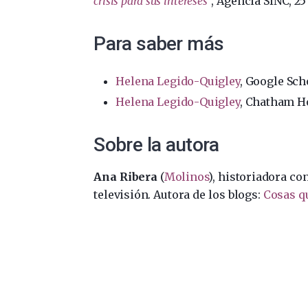
crisis para sus intereses”
, Agencia SINC, 2
Para saber más
Helena Legido-Quigley
, Google Sch
Helena Legido-Quigley
, Chatham H
Sobre la autora
Ana Ribera
(
Molinos
), historiadora co
televisión. Autora de los blogs:
Cosas q