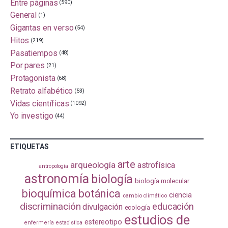
Entre páginas
(590)
General
(1)
Gigantas en verso
(54)
Hitos
(219)
Pasatiempos
(48)
Por pares
(21)
Protagonista
(68)
Retrato alfabético
(53)
Vidas científicas
(1092)
Yo investigo
(44)
ETIQUETAS
arte
arqueología
astrofísica
antropología
astronomía
biología
biología molecular
bioquímica
botánica
ciencia
cambio climático
discriminación
educación
divulgación
ecología
estudios de
estereotipo
enfermería
estadistica