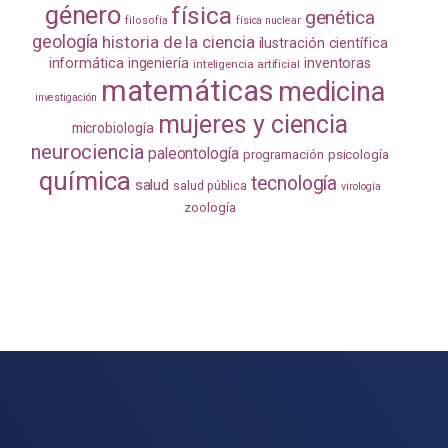
género
física
genética
filosofía
física nuclear
geología
historia de la ciencia
ilustración científica
informática
ingeniería
inventoras
inteligencia artificial
matemáticas
medicina
investigación
mujeres y ciencia
microbiología
neurociencia
paleontología
programación
psicología
química
tecnología
salud
salud pública
virología
zoología