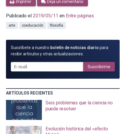
Imprimir
Deja un comentario
Publicado el
2019/05/11
en
Entre páginas
arte
coeducación
filosofía
SUSCRÍBETE
Suscríbete a nuestro
boletín de noticias diario
para
POR
recibir artículos y otras actualizaciones.
E-
MAIL
Suscribirme
ARTÍCULOS RECIENTES
Seis problemas que la ciencia no
puede resolver
Evolución histórica del «efecto