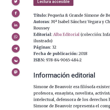
Compartir
Lectura accesible
Título:
Pequeña & Grande Simone de Be
Autoras
: Mª Isabel Sánchez Vegara y Ch
Roussey
Editorial
:
Alba Editorial
(colección: Infa
ilustrado)
Páginas
: 32
Fecha de publicación:
2018
ISBN:
978-84-9065-484-2
Información editorial
Simone de Beauvoir era filósofa existen
profesora, ensayista, novelista, activist
intelectual, defensora de los derecho
Simone de Beauvoir representa el co