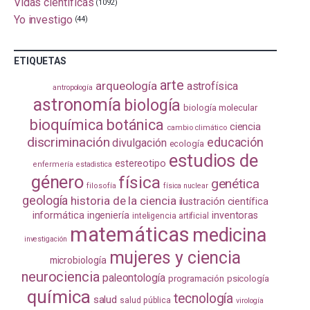
Vidas científicas
(1092)
Yo investigo
(44)
ETIQUETAS
arte
arqueología
astrofísica
antropología
astronomía
biología
biología molecular
bioquímica
botánica
ciencia
cambio climático
discriminación
educación
divulgación
ecología
estudios de
estereotipo
enfermería
estadistica
género
física
genética
filosofía
física nuclear
geología
historia de la ciencia
ilustración científica
informática
ingeniería
inventoras
inteligencia artificial
matemáticas
medicina
investigación
mujeres y ciencia
microbiología
neurociencia
paleontología
programación
psicología
química
tecnología
salud
salud pública
virología