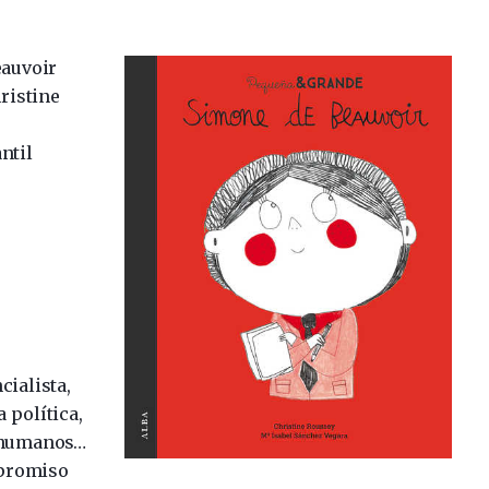
auvoir
ristine
ntil
cialista,
a política,
s humanos…
mpromiso