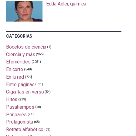
Edda Adler, química
CATEGORÍAS
Bocetos de ciencia
(1)
Ciencia y más
(965)
Efemérides
(2051)
En corto
(548)
En la red
(720)
Entre páginas
(591)
Gigantas en verso
(54)
Hitos
(219)
Pasatiempos
(48)
Por pares
(21)
Protagonista
(68)
Retrato alfabético
(53)