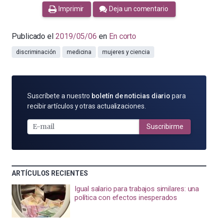
Imprimir
Deja un comentario
Publicado el
2019/05/06
en
En corto
discriminación
medicina
mujeres y ciencia
SUSCRÍBETE
Suscríbete a nuestro
boletín de noticias diario
para
POR
recibir artículos y otras actualizaciones.
E-
MAIL
Suscribirme
ARTÍCULOS RECIENTES
Igual salario para trabajos similares: una
política con efectos inesperados