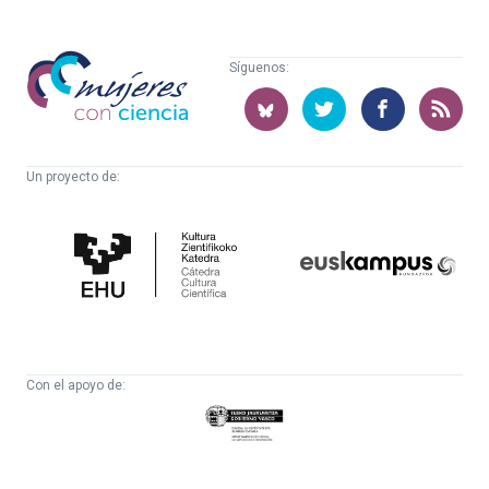
Mujeres
Síguenos:
con
ciencia
Un proyecto de:
Cátedra
Euskampus
de
Fundazioa
Cultura
Científica
Con el apoyo de:
Eusko
Jaurlaritza
-