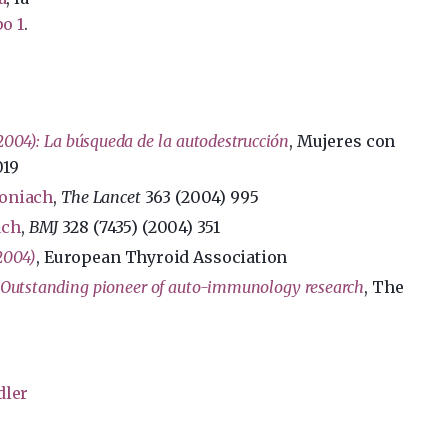
po 1
.
004): La búsqueda de la autodestrucción
, Mujeres con
019
Doniach
,
The Lancet
363 (2004) 995
ach
,
BMJ
328 (7435) (2004) 351
2004)
, European Thyroid Association
Outstanding pioneer of auto-immunology research
, The
dler