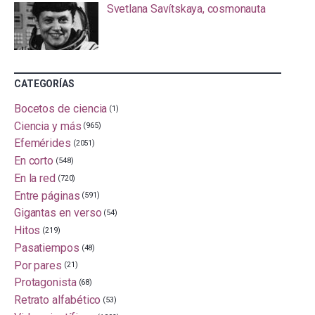
Svetlana Savítskaya, cosmonauta
CATEGORÍAS
Bocetos de ciencia
(1)
Ciencia y más
(965)
Efemérides
(2051)
En corto
(548)
En la red
(720)
Entre páginas
(591)
Gigantas en verso
(54)
Hitos
(219)
Pasatiempos
(48)
Por pares
(21)
Protagonista
(68)
Retrato alfabético
(53)