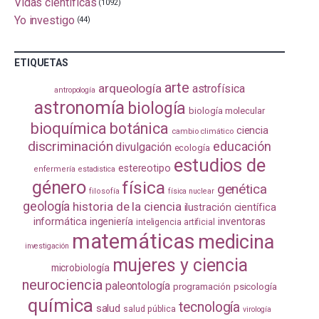
Vidas científicas
(1092)
Yo investigo
(44)
ETIQUETAS
arte
arqueología
astrofísica
antropología
astronomía
biología
biología molecular
bioquímica
botánica
ciencia
cambio climático
discriminación
educación
divulgación
ecología
estudios de
estereotipo
enfermería
estadistica
género
física
genética
filosofía
física nuclear
geología
historia de la ciencia
ilustración científica
informática
ingeniería
inventoras
inteligencia artificial
matemáticas
medicina
investigación
mujeres y ciencia
microbiología
neurociencia
paleontología
programación
psicología
química
tecnología
salud
salud pública
virología