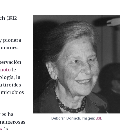
ach
(1912-
y pionera
inmunes.
servación
moto
le
logía, la
 tiroides
a microbios
res ha
Deborah Doniach. Imagen:
BSI
.
a numerosas
a
, la