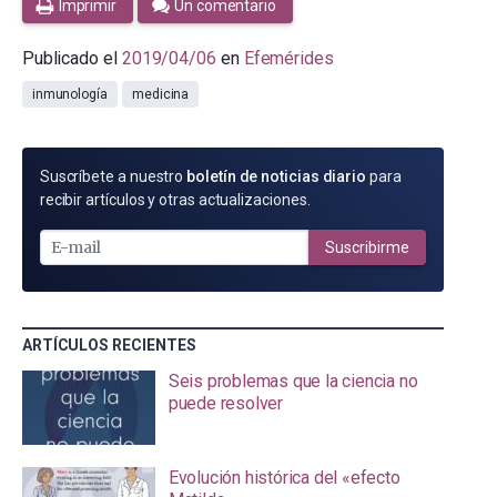
Imprimir
Un comentario
Publicado el
2019/04/06
en
Efemérides
inmunología
medicina
SUSCRÍBETE
Suscríbete a nuestro
boletín de noticias diario
para
POR
recibir artículos y otras actualizaciones.
E-
MAIL
Suscribirme
ARTÍCULOS RECIENTES
Seis problemas que la ciencia no
puede resolver
Evolución histórica del «efecto