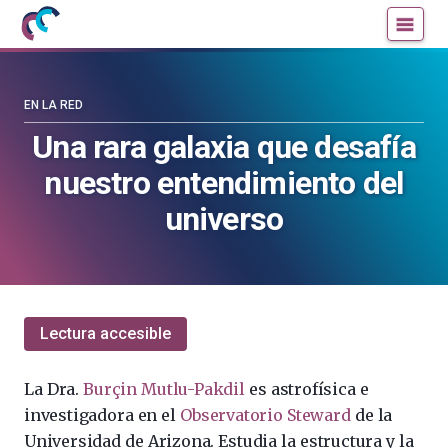
Mujeres
Un
con
blog
ciencia
de
—
la
EN LA RED
Cátedra
Cátedra
Una rara galaxia que desafía
de
de
nuestro entendimiento del
Cultura
Cultura
Científica
Científica
universo
de
de
la
la
UPV/EHU
UPV/EHU
Lectura accesible
La Dra.
Burçin Mutlu-Pakdil
es astrofísica e
investigadora en el
Observatorio Steward
de la
Universidad de Arizona. Estudia la estructura y la