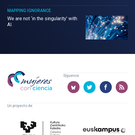
MAPPING IGNORANCE
We are not ‘in the singularity’ with
AI.
Mujeres
Síguenos:
con
ciencia
Un proyecto de:
Cátedra
Euskampus
de
Fundazioa
Cultura