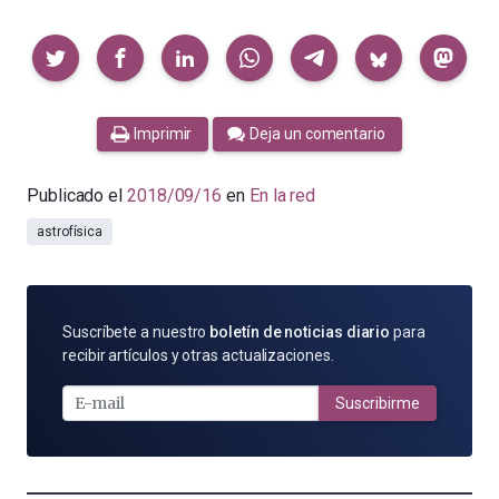
Compartir
Imprimir
Deja un comentario
Publicado el
2018/09/16
en
En la red
astrofísica
SUSCRÍBETE
Suscríbete a nuestro
boletín de noticias diario
para
POR
recibir artículos y otras actualizaciones.
E-
MAIL
Suscribirme