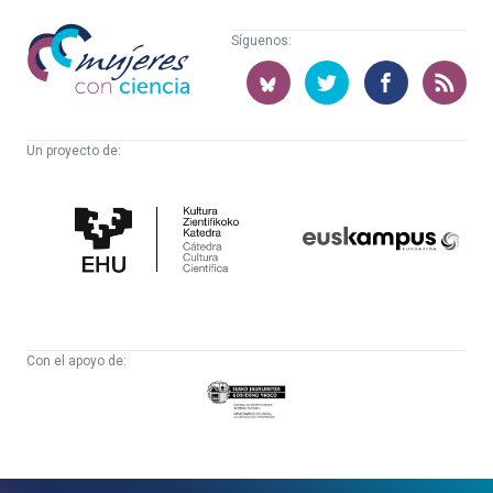
Mujeres
Síguenos:
con
ciencia
Un proyecto de:
Cátedra
Euskampus
de
Fundazioa
Cultura
Científica
Con el apoyo de:
Eusko
Jaurlaritza
-
Zientzia,