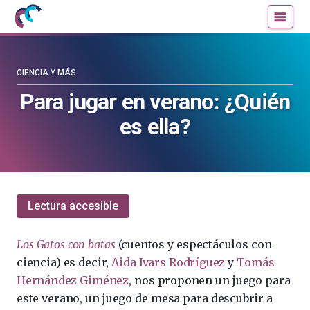
Mujeres
Un
con
blog
ciencia
de
—
la
CIENCIA Y MÁS
Cátedra
Cátedra
Para jugar en verano: ¿Quién
de
de
es ella?
Cultura
Cultura
Científica
Científica
de
de
la
la
UPV/EHU
UPV/EHU
Lectura accesible
Los Gatos con batas
(cuentos y espectáculos con
ciencia) es decir,
Aida Ivars Rodríguez
y
Tomás
Hernández Giménez
, nos proponen un juego para
este verano, un juego de mesa para descubrir a