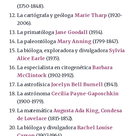
(1750-1848).
La cartógrafa y geóloga
Marie Tharp
(1920-
2006).
La primatóloga
Jane Goodall
(1934).
La paleontóloga
Mary Anning
(1799-1847).
La bióloga, exploradora y divulgadora
Sylvia
Alice Earle
(1935).
La especialista en citogenética
Barbara
McClintock
(1902-1992).
La astrofísica
Jocelyn Bell Burnell
(1943).
La astrónoma
Cecilia Payne-Gaposchkin
(1900-1979).
La matemática
Augusta
Ada King, Condesa
de Lovelace
(1815-1852).
La bióloga y divulgadora
Rachel Louise
Carson
(1907-1964).