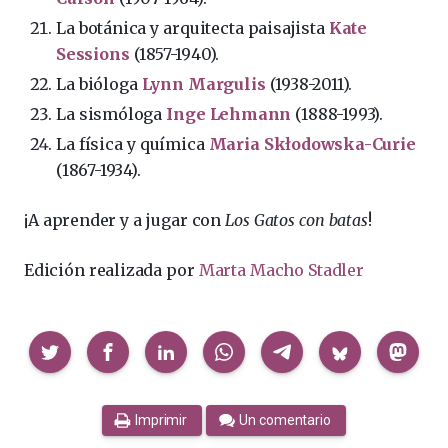
La botánica y arquitecta paisajista
Kate
Sessions
(1857-1940).
La bióloga
Lynn Margulis
(1938-2011).
La sismóloga
Inge Lehmann
(1888-1993).
La física y química
Maria Skłodowska-Curie
(1867-1934).
¡A aprender y a jugar con
Los Gatos con batas
!
Edición realizada por
Marta Macho Stadler
Compartir
Imprimir
Un comentario