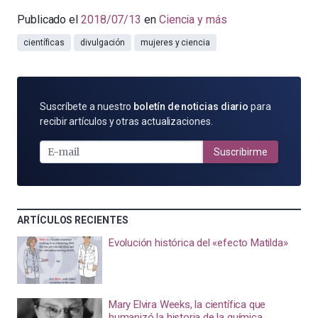
Publicado el
2018/07/13
en
Ciencia y más
científicas
divulgación
mujeres y ciencia
SUSCRÍBETE
Suscríbete a nuestro
boletín de noticias diario
para
POR
recibir artículos y otras actualizaciones.
E-
MAIL
Suscribirme
ARTÍCULOS RECIENTES
Evolución histórica del «efecto Matilda»
Mary Elvira Weeks, la científica que
humanizó la historia de la química