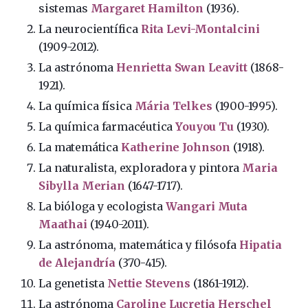
sistemas
Margaret Hamilton
(1936)
.
La neurocientífica
Rita Levi-Montalcini
(1909-2012).
La astrónoma
Henrietta Swan Leavitt
(1868-
1921).
La química física
Mária Telkes
(1900-1995).
La química farmacéutica
Youyou Tu
(1930).
La matemática
Katherine Johnson
(1918).
La naturalista, exploradora y pintora
Maria
Sibylla Merian
(1647-1717).
La bióloga y ecologista
Wangari Muta
Maathai
(1940-2011).
La astrónoma, matemática y filósofa
Hipatia
de Alejandría
(370-415).
La genetista
Nettie Stevens
(1861-1912)
.
La astrónoma
Caroline Lucretia Herschel