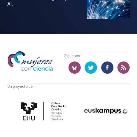
AI.
Mujeres
Síguenos:
con
ciencia
Un proyecto de:
Cátedra
Euskampus
de
Fundazioa
Cultura
Científica