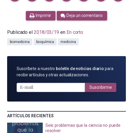
Imprimir
Deja un comentario
Publicado el
2018/03/19
en
En corto
biomedicina
bioquímica
medicina
SUSCRÍBETE
Suscríbete a nuestro
boletín de noticias diario
para
POR
recibir artículos y otras actualizaciones.
E-
MAIL
Suscribirme
ARTÍCULOS RECIENTES
Seis problemas que la ciencia no puede
resolver