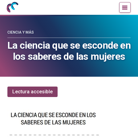
Mujeres
Un
con
blog
ciencia
de
—
la
CIENCIA Y MÁS
Cátedra
Cátedra
La ciencia que se esconde en
de
de
los saberes de las mujeres
Cultura
Cultura
Científica
Científica
de
de
la
la
UPV/EHU
UPV/EHU
Lectura accesible