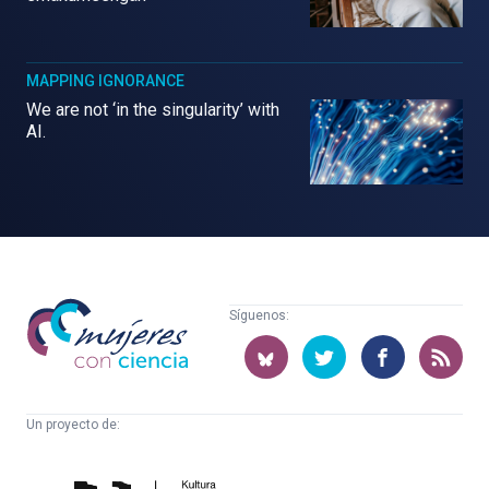
MAPPING IGNORANCE
We are not ‘in the singularity’ with
AI.
Mujeres
Síguenos:
con
ciencia
Un proyecto de:
Cátedra
Euskampus
de
Fundazioa