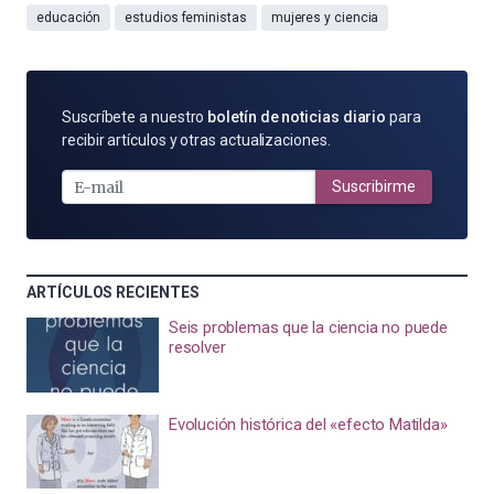
educación
estudios feministas
mujeres y ciencia
SUSCRÍBETE
Suscríbete a nuestro
boletín de noticias diario
para
POR
recibir artículos y otras actualizaciones.
E-
MAIL
Suscribirme
ARTÍCULOS RECIENTES
Seis problemas que la ciencia no puede
resolver
Evolución histórica del «efecto Matilda»