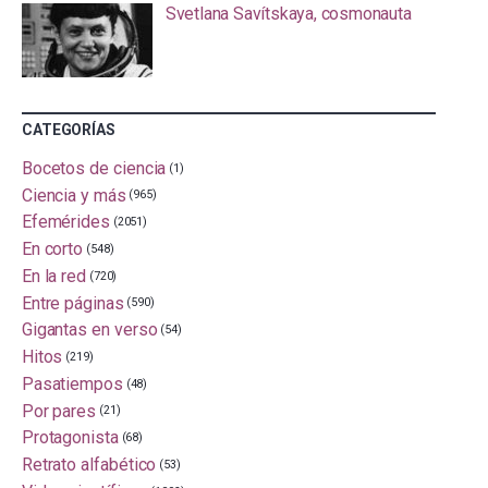
Svetlana Savítskaya, cosmonauta
CATEGORÍAS
Bocetos de ciencia
(1)
Ciencia y más
(965)
Efemérides
(2051)
En corto
(548)
En la red
(720)
Entre páginas
(590)
Gigantas en verso
(54)
Hitos
(219)
Pasatiempos
(48)
Por pares
(21)
Protagonista
(68)
Retrato alfabético
(53)