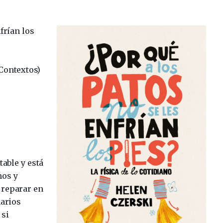
frían los
Contextos)
table y está
mos y
 reparar en
narios
 si