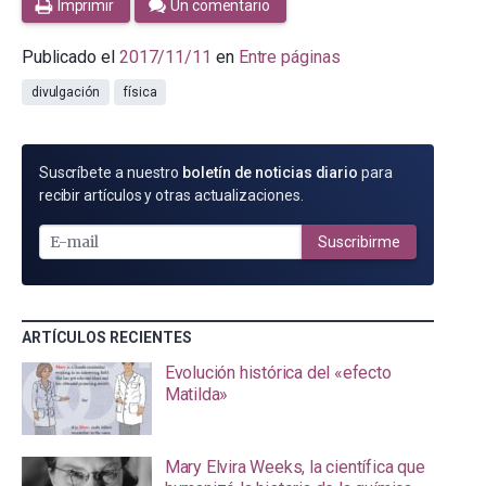
Imprimir
Un comentario
Publicado el
2017/11/11
en
Entre páginas
divulgación
física
SUSCRÍBETE
Suscríbete a nuestro
boletín de noticias diario
para
POR
recibir artículos y otras actualizaciones.
E-
MAIL
Suscribirme
ARTÍCULOS RECIENTES
Evolución histórica del «efecto
Matilda»
Mary Elvira Weeks, la científica que