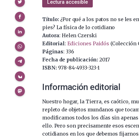
Compartir
Lectura accesible
Título:
¿Por qué a los patos no se les en
pies? La física de lo cotidiano
Autora
: Helen Czerski
Editorial
:
Ediciones Paidós
(Colección 
Páginas
: 336
Fecha de publicación:
2017
ISBN:
978-84-4933-323-1
Información editorial
Nuestro hogar, la Tierra, es caótico, mu
repleto de objetos mundanos que toca
modificamos todos los días sin apenas
ello. Pero son precisamente esos esce
cotidianos en los que debemos fijarnos