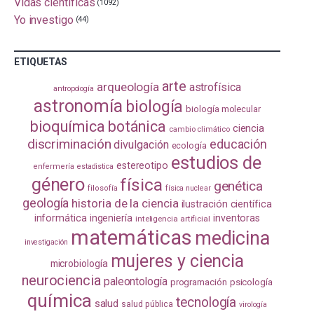
Vidas científicas
(1092)
Yo investigo
(44)
ETIQUETAS
arte
arqueología
astrofísica
antropología
astronomía
biología
biología molecular
bioquímica
botánica
ciencia
cambio climático
discriminación
educación
divulgación
ecología
estudios de
estereotipo
enfermería
estadistica
género
física
genética
filosofía
física nuclear
geología
historia de la ciencia
ilustración científica
informática
ingeniería
inventoras
inteligencia artificial
matemáticas
medicina
investigación
mujeres y ciencia
microbiología
neurociencia
paleontología
programación
psicología
química
tecnología
salud
salud pública
virología