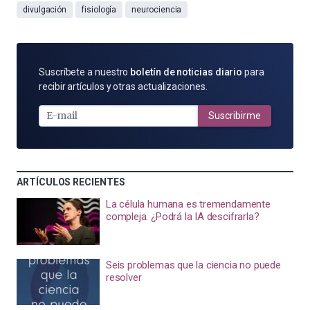
divulgación
fisiología
neurociencia
SUSCRÍBETE
Suscríbete a nuestro
boletín de noticias diario
para
POR
recibir artículos y otras actualizaciones.
E-
MAIL
Suscribirme
ARTÍCULOS RECIENTES
La célula humana es tremendamente
compleja. ¿Podrá la IA descifrarla?
Seis problemas que la ciencia no puede
resolver