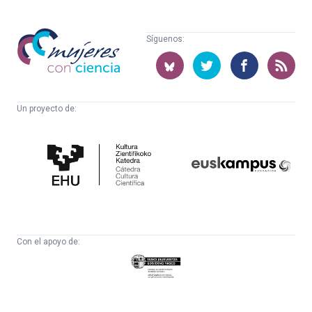
Mujeres
Síguenos:
con
ciencia
Un proyecto de:
Cátedra
Euskampus
de
Fundazioa
Cultura
Científica
Con el apoyo de:
Eusko
Jaurlaritza
-
Zientzia,