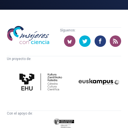
Mujeres
Síguenos:
con
ciencia
Un proyecto de:
Cátedra
Euskampus
de
Fundazioa
Cultura
Científica
Con el apoyo de:
Eusko