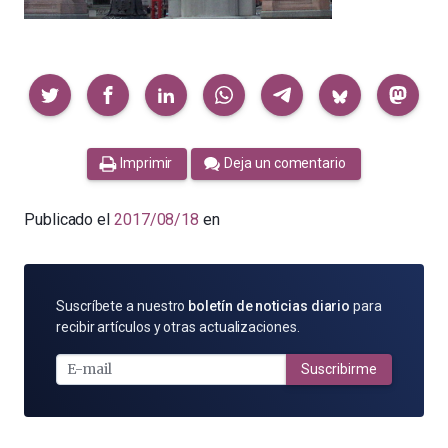
Compartir
Imprimir
Deja un comentario
Publicado el
2017/08/18
en
SUSCRÍBETE
Suscríbete a nuestro
boletín de noticias diario
para
POR
recibir artículos y otras actualizaciones.
E-
MAIL
Suscribirme