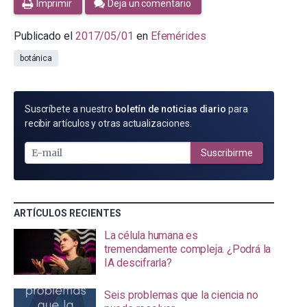
Imprimir
Deja un comentario
Publicado el
2017/05/01
en
Efemérides
botánica
SUSCRÍBETE
Suscríbete a nuestro
boletín de noticias diario
para
POR
recibir artículos y otras actualizaciones.
E-
MAIL
Suscribirme
ARTÍCULOS RECIENTES
La célula humana es
tremendamente compleja. ¿Podrá la
IA descifrarla?
Seis problemas que la ciencia no