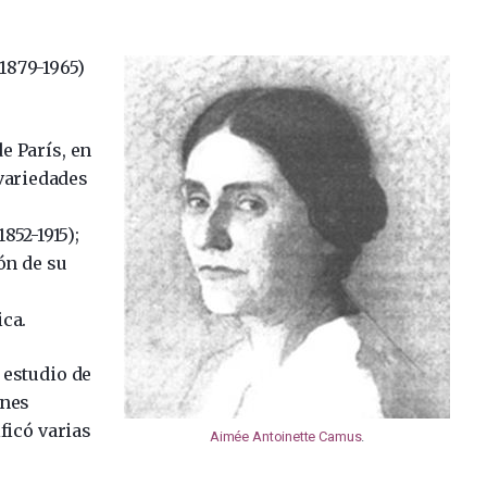
1879-1965)
de París, en
variedades
y
1852-1915);
ón de su
ica.
 estudio de
ones
ificó varias
Aimée Antoinette Camus
.