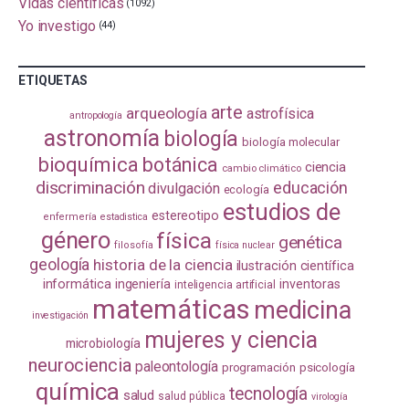
Vidas científicas
(1092)
Yo investigo
(44)
ETIQUETAS
arte
arqueología
astrofísica
antropología
astronomía
biología
biología molecular
bioquímica
botánica
ciencia
cambio climático
discriminación
educación
divulgación
ecología
estudios de
estereotipo
enfermería
estadistica
género
física
genética
filosofía
física nuclear
geología
historia de la ciencia
ilustración científica
informática
ingeniería
inventoras
inteligencia artificial
matemáticas
medicina
investigación
mujeres y ciencia
microbiología
neurociencia
paleontología
programación
psicología
química
tecnología
salud
salud pública
virología