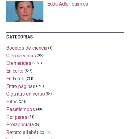
Edda Adler, química
CATEGORÍAS
Bocetos de ciencia
(1)
Ciencia y más
(965)
Efemérides
(2051)
En corto
(548)
En la red
(721)
Entre páginas
(591)
Gigantas en verso
(54)
Hitos
(219)
Pasatiempos
(48)
Por pares
(21)
Protagonista
(68)
Retrato alfabético
(53)