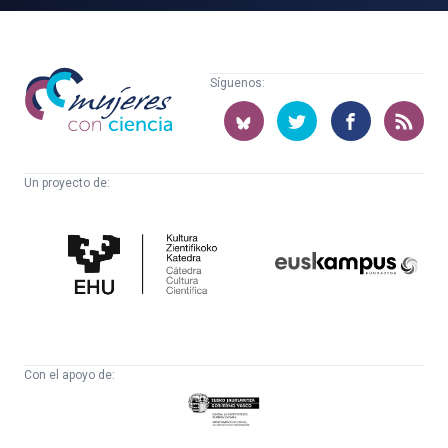
Mujeres
Síguenos:
con
ciencia
Un proyecto de:
Cátedra
Euskampus
de
Fundazioa
Cultura
Científica
Con el apoyo de:
Eusko
Jaurlaritza