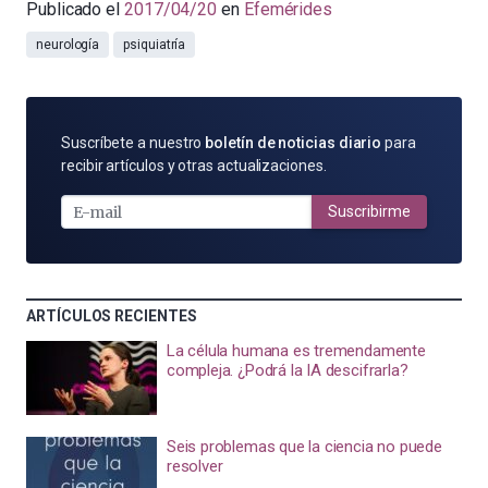
Publicado el
2017/04/20
en
Efemérides
neurología
psiquiatría
SUSCRÍBETE
Suscríbete a nuestro
boletín de noticias diario
para
POR
recibir artículos y otras actualizaciones.
E-
MAIL
Suscribirme
ARTÍCULOS RECIENTES
La célula humana es tremendamente
compleja. ¿Podrá la IA descifrarla?
Seis problemas que la ciencia no puede
resolver