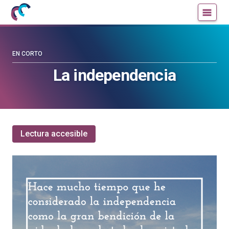
Mujeres
Un
con
blog
ciencia
de
—
la
EN CORTO
Cátedra
Cátedra
La independencia
de
de
Cultura
Cultura
Científica
Científica
de
de
la
la
Lectura accesible
UPV/EHU
UPV/EHU