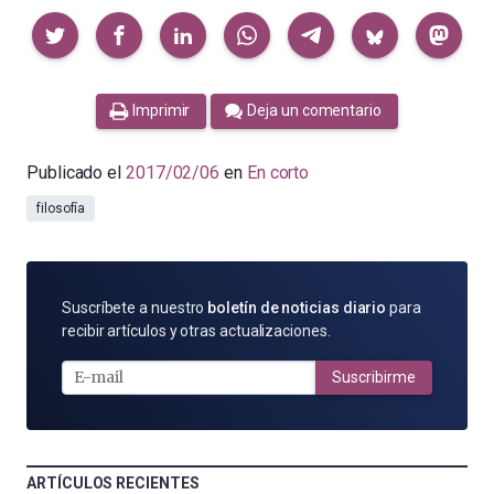
Compartir
Imprimir
Deja un comentario
Publicado el
2017/02/06
en
En corto
filosofía
SUSCRÍBETE
Suscríbete a nuestro
boletín de noticias diario
para
POR
recibir artículos y otras actualizaciones.
E-
MAIL
Suscribirme
ARTÍCULOS RECIENTES