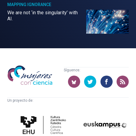
MAPPING IGNORANCE
We are not ‘in the singularity’ with
AI.
Mujeres
Síguenos:
con
ciencia
Un proyecto de:
Cátedra
Euskampus
de
Fundazioa
Cultura
Científica