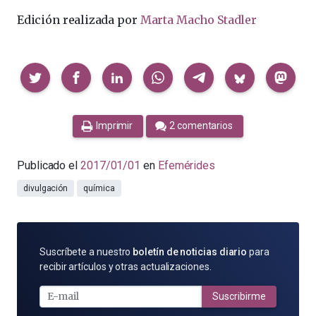
Edición realizada por
Marta Macho Stadler
Compartir
Imprimir
2 comentarios
Publicado el
2017/01/01
en
Efemérides
divulgación
química
SUSCRÍBETE
Suscríbete a nuestro
boletín de noticias diario
para
POR
recibir artículos y otras actualizaciones.
E-
MAIL
Suscribirme