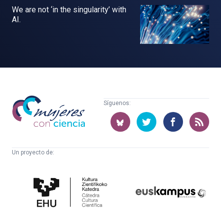
We are not ‘in the singularity’ with
AI.
Mujeres
Síguenos:
con
ciencia
Un proyecto de:
Cátedra
Euskampus
de
Fundazioa
Cultura
Científica