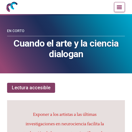
Mujeres
Un
con
blog
ciencia
de
—
la
EN CORTO
Cátedra
Cátedra
Cuando el arte y la ciencia
de
de
dialogan
Cultura
Cultura
Científica
Científica
de
de
la
la
UPV/EHU
UPV/EHU
Lectura accesible