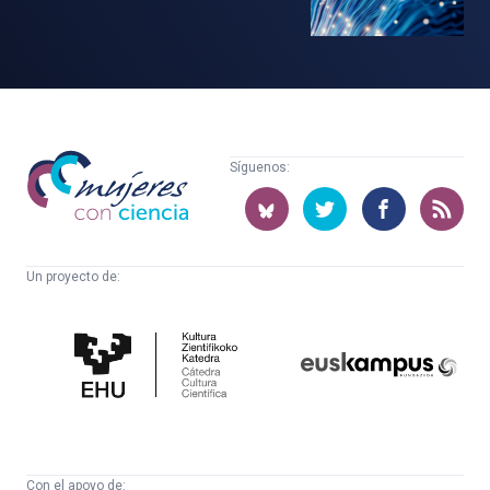
Mujeres
Síguenos:
con
ciencia
Un proyecto de:
Cátedra
Euskampus
de
Fundazioa
Cultura
Científica
Con el apoyo de: