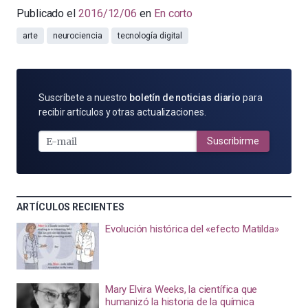
Publicado el
2016/12/06
en
En corto
arte
neurociencia
tecnología digital
SUSCRÍBETE
Suscríbete a nuestro
boletín de noticias diario
para
POR
recibir artículos y otras actualizaciones.
E-
MAIL
Suscribirme
ARTÍCULOS RECIENTES
Evolución histórica del «efecto Matilda»
Mary Elvira Weeks, la científica que
humanizó la historia de la química