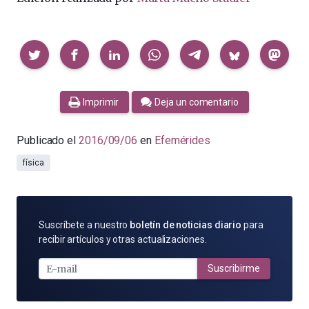
Compartir
Imprimir
Deja un comentario
Publicado el
2016/09/06
en
Efemérides
física
SUSCRÍBETE
Suscríbete a nuestro
boletín de noticias diario
para
POR
recibir artículos y otras actualizaciones.
E-
MAIL
Suscribirme