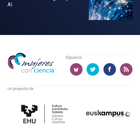
AI.
Mujeres
Síguenos:
con
ciencia
Un proyecto de:
Cátedra
Euskampus
de
Fundazioa
Cultura
Científica