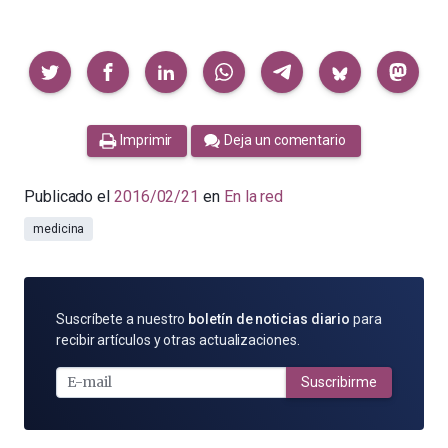
Compartir
Imprimir
Deja un comentario
Publicado el
2016/02/21
en
En la red
medicina
SUSCRÍBETE
Suscríbete a nuestro
boletín de noticias diario
para
POR
recibir artículos y otras actualizaciones.
E-
MAIL
Suscribirme