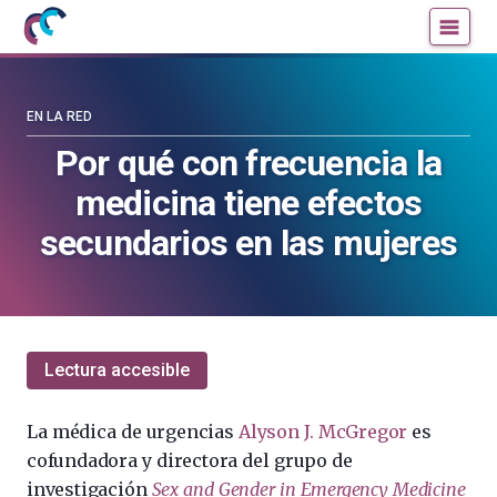
Mujeres
Un
con
blog
ciencia
de
—
la
EN LA RED
Cátedra
Cátedra
Por qué con frecuencia la
de
de
medicina tiene efectos
Cultura
Cultura
Científica
Científica
secundarios en las mujeres
de
de
la
la
UPV/EHU
UPV/EHU
Lectura accesible
La médica de urgencias
Alyson J. McGregor
es
cofundadora y directora del grupo de
investigación
Sex and Gender in Emergency Medicine