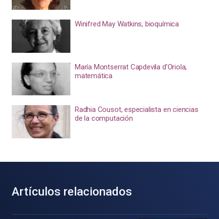
Winifred May Watkins, bioquímica
María Montserrat Capdevila d’Oriola,
matemática
Radhia Cousot, especialista en ciencias
de la computación
Artículos relacionados