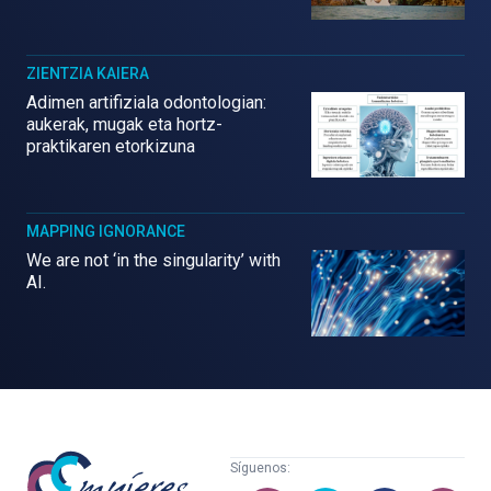
ZIENTZIA KAIERA
Adimen artifiziala odontologian:
aukerak, mugak eta hortz-
praktikaren etorkizuna
MAPPING IGNORANCE
We are not ‘in the singularity’ with
AI.
Mujeres
Síguenos:
con