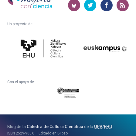
ciencia
Un proyecto de:
Cátedra
Euskampus
de
Fundazioa
Cultura
Científica
Con el apoyo de:
Eusko
Jaurlaritza
-
Zientzia,
Unibertsitate
Blog de la
Cátedra de Cultura Científica
de la
UPV
/
EHU
eta
ISSN
2529-900X
Editado en Bilbao
Berrikuntza