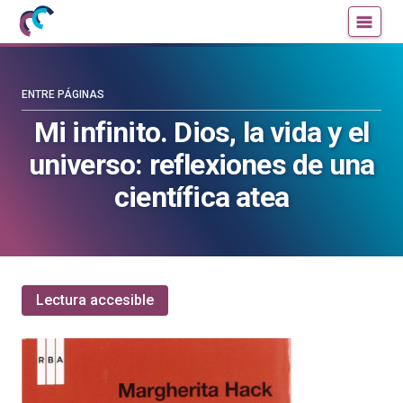
Mujeres
Un
con
blog
ciencia
de
—
la
ENTRE PÁGINAS
Cátedra
Cátedra
Mi infinito. Dios, la vida y el
de
de
universo: reflexiones de una
Cultura
Cultura
Científica
Científica
científica atea
de
de
la
la
UPV/EHU
UPV/EHU
Lectura accesible